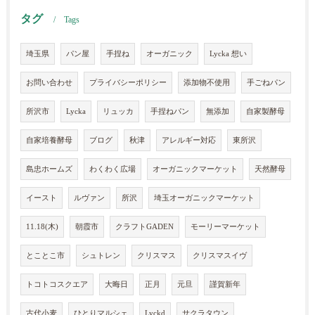
タグ
Tags
埼玉県
パン屋
手捏ね
オーガニック
Lycka 想い
お問い合わせ
プライバシーポリシー
添加物不使用
手ごねパン
所沢市
Lycka
リュッカ
手捏ねパン
無添加
自家製酵母
自家培養酵母
ブログ
秋津
アレルギー対応
東所沢
島忠ホームズ
わくわく広場
オーガニックマーケット
天然酵母
イースト
ルヴァン
所沢
埼玉オーガニックマーケット
11.18(木)
朝霞市
クラフトGADEN
モーリーマーケット
とことこ市
シュトレン
クリスマス
クリスマスイヴ
トコトコスクエア
大晦日
正月
元旦
謹賀新年
古代小麦
ひとりマルシェ
Lyckd
サクラタウン