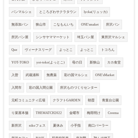
パンマルシェ
ところざわサクラタウン
lycka(リュッカ)
無添加パン
狭山市
こなもんいち
ONE'smaket
所沢パン
所沢パン屋
シンサヤママーケット
埼玉パン屋
東所沢マルシェ
Que
ヴィーナスリーグ
よっとこ
よっとこ
トコろん
YOT-TOKO
yot-toko(よっとこ)
母の日
新狭山
カカ食堂
入曽
武蔵浦和
無農薬
彩の国マルシェ
ONE'sMarket
入間市
彩の国入間公園
所沢ものづくりセンター
元町コミュニティ広場
クラフトGARDEN
朝霞
青葉台公園
り菜屋本舗
THEMATCH2022
金曜市
梅雨明け
Creema
新所沢
nikoフェス
夏休み
小手指
南口パーラー