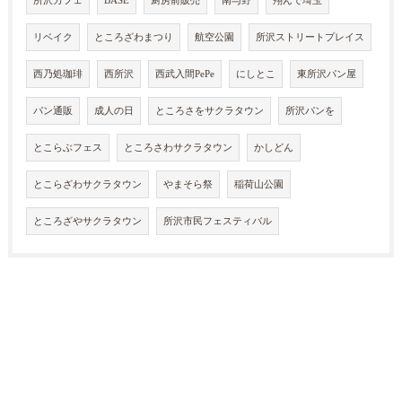
所沢カフェ
BASE
厨房前販売
南与野
翔んで埼玉
リベイク
ところざわまつり
航空公園
所沢ストリートプレイス
西乃処珈琲
西所沢
西武入間PePe
にしとこ
東所沢パン屋
パン通販
成人の日
ところさをサクラタウン
所沢パンを
とこらぶフェス
ところさわサクラタウン
かしどん
とこらざわサクラタウン
やまそら祭
稲荷山公園
ところざやサクラタウン
所沢市民フェスティバル