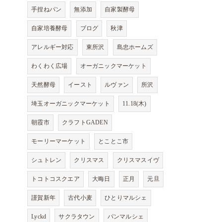
手捏ねパン
無添加
自家製酵母
自家培養酵母
ブログ
秋津
アレルギー対応
東所沢
島忠ホームズ
わくわく広場
オーガニックマーケット
天然酵母
イースト
ルヴァン
所沢
埼玉オーガニックマーケット
11.18(木)
朝霞市
クラフトGADEN
モーリーマーケット
とことこ市
シュトレン
クリスマス
クリスマスイヴ
トコトコスクエア
大晦日
正月
元旦
謹賀新年
古代小麦
ひとりマルシェ
Lyckd
サクラタウン
パンマルシェ