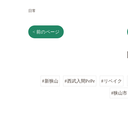
日常
< 前のページ
#新狭山
#西武入間PePe
#リベイク
#狭山市