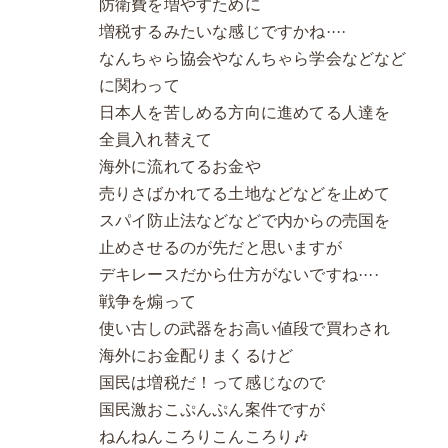
防衛費を増やすために
増税するみたいな感じですかね····
なんちゃら協会やなんちゃら学会などなど
に関わって
日本人を苦しめる方向に進めてる人達を
全員入れ替えて
海外に流れてるお金や
売りさばかれてる土地などなどを止めて
スパイ防止法などなどで内からの売国を
止めさせるのが先だと思いますが
デキレースだから仕方がないですね····
戦争を煽って
使い古しの武器をお高い値段で買わされ
海外にお金配りまくるけど
国民は増税だ！って感じなので
国民激おこぷんぷん案件ですが
ねんねんころりこんころり🎶