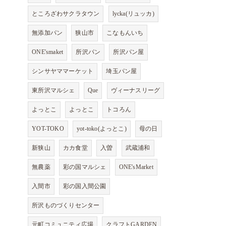
ところざわサクラタウン
lycka(リュッカ)
無添加パン
狭山市
こなもんいち
ONE'smaket
所沢パン
所沢パン屋
シンサヤママーケット
埼玉パン屋
東所沢マルシェ
Que
ヴィーナスリーグ
よっとこ
よっとこ
トコろん
YOT-TOKO
yot-toko(よっとこ)
母の日
新狭山
カカ食堂
入曽
武蔵浦和
無農薬
彩の国マルシェ
ONE'sMarket
入間市
彩の国入間公園
所沢ものづくりセンター
元町コミュニティ広場
クラフトGARDEN