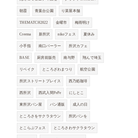
朝霞
青葉台公園
り菜屋本舗
THEMATCH2022
金曜市
梅雨明け
Creema
新所沢
nikoフェス
夏休み
小手指
南口パーラー
所沢カフェ
BASE
厨房前販売
南与野
翔んで埼玉
リベイク
ところざわまつり
航空公園
所沢ストリートプレイス
西乃処珈琲
西所沢
西武入間PePe
にしとこ
東所沢パン屋
パン通販
成人の日
ところさをサクラタウン
所沢パンを
とこらぶフェス
ところさわサクラタウン