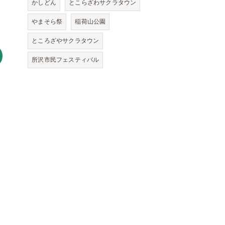
かしどん
とこらざわサクラタウン
やまそら祭
稲荷山公園
ところざやサクラタウン
所沢市民フェスティバル