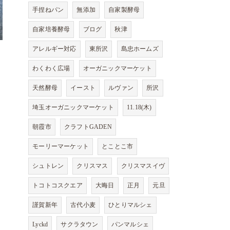
手捏ねパン
無添加
自家製酵母
自家培養酵母
ブログ
秋津
アレルギー対応
東所沢
島忠ホームズ
わくわく広場
オーガニックマーケット
天然酵母
イースト
ルヴァン
所沢
埼玉オーガニックマーケット
11.18(木)
朝霞市
クラフトGADEN
モーリーマーケット
とことこ市
シュトレン
クリスマス
クリスマスイヴ
トコトコスクエア
大晦日
正月
元旦
謹賀新年
古代小麦
ひとりマルシェ
Lyckd
サクラタウン
パンマルシェ