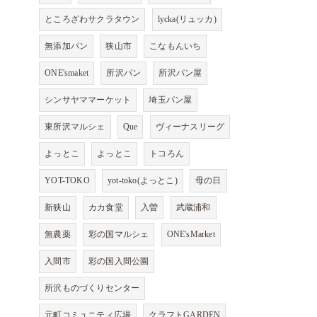
ところざわサクラタウン
lycka(リュッカ)
無添加パン
狭山市
こなもんいち
ONE'smaket
所沢パン
所沢パン屋
シンサヤママーケット
埼玉パン屋
東所沢マルシェ
Que
ヴィーナスリーグ
よっとこ
よっとこ
トコろん
YOT-TOKO
yot-toko(よっとこ)
母の日
新狭山
カカ食堂
入曽
武蔵浦和
無農薬
彩の国マルシェ
ONE'sMarket
入間市
彩の国入間公園
所沢ものづくりセンター
元町コミュニティ広場
クラフトGARDEN