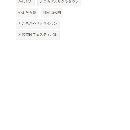
かしどん
とこらざわサクラタウン
やまそら祭
稲荷山公園
ところざやサクラタウン
所沢市民フェスティバル