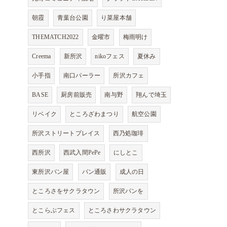
朝霞
青葉台公園
り菜屋本舗
THEMATCH2022
金曜市
梅雨明け
Creema
新所沢
nikoフェス
夏休み
小手指
南口パーラー
所沢カフェ
BASE
厨房前販売
南与野
翔んで埼玉
リベイク
ところざわまつり
航空公園
所沢ストリートプレイス
西乃処珈琲
西所沢
西武入間PePe
にしとこ
東所沢パン屋
パン通販
成人の日
ところさをサクラタウン
所沢パンを
とこらぶフェス
ところさわサクラタウン