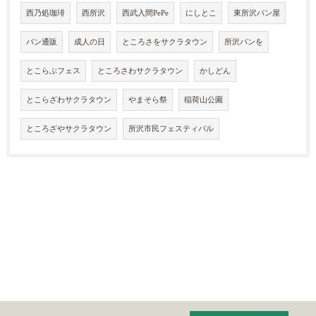
西乃処珈琲
西所沢
西武入間PePe
にしとこ
東所沢パン屋
パン通販
成人の日
ところさをサクラタウン
所沢パンを
とこらぶフェス
ところさわサクラタウン
かしどん
とこらざわサクラタウン
やまそら祭
稲荷山公園
ところざやサクラタウン
所沢市民フェスティバル