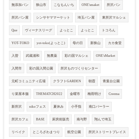
無添加パン
狭山市
こなもんいち
ONE'smaket
所沢パン
所沢パン屋
シンサヤママーケット
埼玉パン屋
東所沢マルシェ
Que
ヴィーナスリーグ
よっとこ
よっとこ
トコろん
YOT-TOKO
yot-toko(よっとこ)
母の日
新狭山
カカ食堂
入曽
武蔵浦和
無農薬
彩の国マルシェ
ONE'sMarket
入間市
彩の国入間公園
所沢ものづくりセンター
元町コミュニティ広場
クラフトGARDEN
朝霞
青葉台公園
り菜屋本舗
THEMATCH2022
金曜市
梅雨明け
Creema
新所沢
nikoフェス
夏休み
小手指
南口パーラー
所沢カフェ
BASE
厨房前販売
南与野
翔んで埼玉
リベイク
ところざわまつり
航空公園
所沢ストリートプレイス