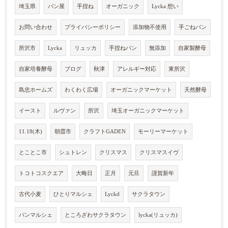
埼玉県
パン屋
手捏ね
オーガニック
Lycka 想い
お問い合わせ
プライバシーポリシー
添加物不使用
手ごねパン
所沢市
Lycka
リュッカ
手捏ねパン
無添加
自家製酵母
自家培養酵母
ブログ
秋津
アレルギー対応
東所沢
島忠ホームズ
わくわく広場
オーガニックマーケット
天然酵母
イースト
ルヴァン
所沢
埼玉オーガニックマーケット
11.18(木)
朝霞市
クラフトGADEN
モーリーマーケット
とことこ市
シュトレン
クリスマス
クリスマスイヴ
トコトコスクエア
大晦日
正月
元旦
謹賀新年
古代小麦
ひとりマルシェ
Lyckd
サクラタウン
パンマルシェ
ところざわサクラタウン
lycka(リュッカ)