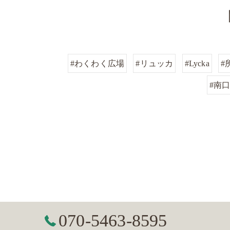
#わくわく広場
#リュッカ
#Lycka
#
#南
070-5463-8595