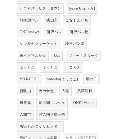
ところざわサクラタウン
lycka(リュッカ)
無添加パン
狭山市
こなもんいち
ONE'smaket
所沢パン
所沢パン屋
シンサヤママーケット
埼玉パン屋
東所沢マルシェ
Que
ヴィーナスリーグ
よっとこ
よっとこ
トコろん
YOT-TOKO
yot-toko(よっとこ)
母の日
新狭山
カカ食堂
入曽
武蔵浦和
無農薬
彩の国マルシェ
ONE'sMarket
入間市
彩の国入間公園
所沢ものづくりセンター
元町コミュニティ広場
クラフトGARDEN