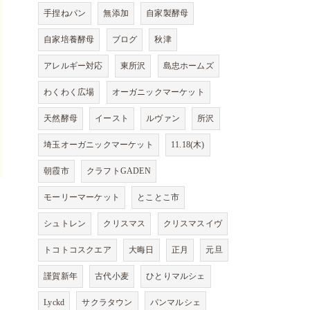
手捏ねパン
無添加
自家製酵母
自家培養酵母
ブログ
秋津
アレルギー対応
東所沢
島忠ホームズ
わくわく広場
オーガニックマーケット
天然酵母
イースト
ルヴァン
所沢
埼玉オーガニックマーケット
11.18(木)
朝霞市
クラフトGADEN
モーリーマーケット
とことこ市
シュトレン
クリスマス
クリスマスイヴ
トコトコスクエア
大晦日
正月
元旦
謹賀新年
古代小麦
ひとりマルシェ
Lyckd
サクラタウン
パンマルシェ