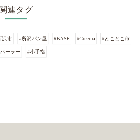
関連タグ
所沢市
#所沢パン屋
#BASE
#Creema
#とことこ市
口パーラー
#小手指