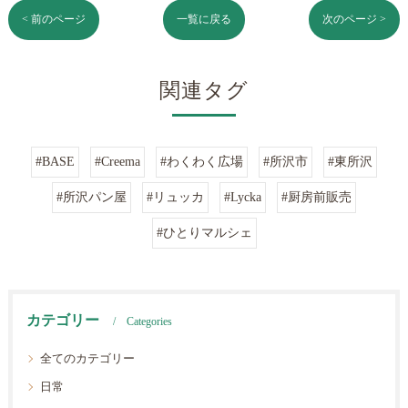
< 前のページ
一覧に戻る
次のページ >
関連タグ
#BASE
#Creema
#わくわく広場
#所沢市
#東所沢
#所沢パン屋
#リュッカ
#Lycka
#厨房前販売
#ひとりマルシェ
カテゴリー
Categories
全てのカテゴリー
日常