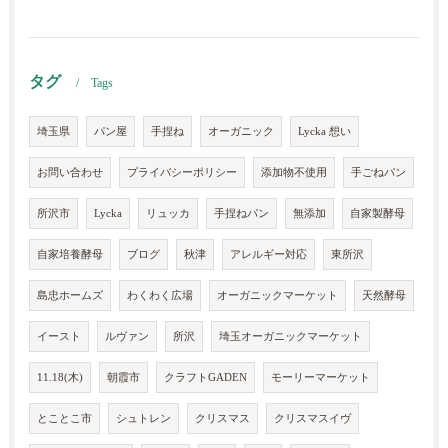
タグ
Tags
埼玉県
パン屋
手捏ね
オーガニック
Lycka 想い
お問い合わせ
プライバシーポリシー
添加物不使用
手ごねパン
所沢市
Lycka
リュッカ
手捏ねパン
無添加
自家製酵母
自家培養酵母
ブログ
秋津
アレルギー対応
東所沢
島忠ホームズ
わくわく広場
オーガニックマーケット
天然酵母
イースト
ルヴァン
所沢
埼玉オーガニックマーケット
11.18(木)
朝霞市
クラフトGADEN
モーリーマーケット
とことこ市
シュトレン
クリスマス
クリスマスイヴ