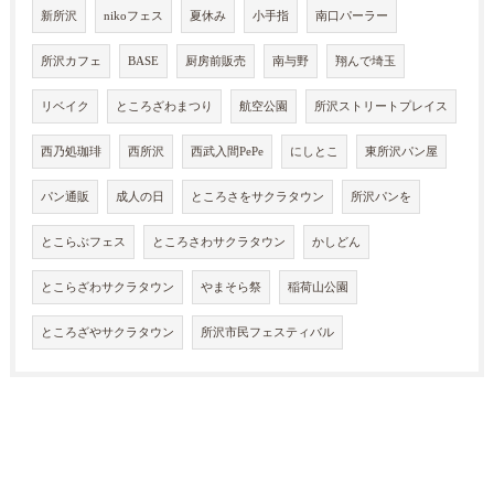
新所沢
nikoフェス
夏休み
小手指
南口パーラー
所沢カフェ
BASE
厨房前販売
南与野
翔んで埼玉
リベイク
ところざわまつり
航空公園
所沢ストリートプレイス
西乃処珈琲
西所沢
西武入間PePe
にしとこ
東所沢パン屋
パン通販
成人の日
ところさをサクラタウン
所沢パンを
とこらぶフェス
ところさわサクラタウン
かしどん
とこらざわサクラタウン
やまそら祭
稲荷山公園
ところざやサクラタウン
所沢市民フェスティバル