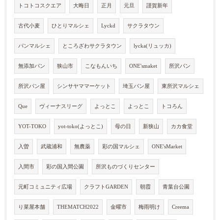
トコトコスクエア
大晦日
正月
元旦
謹賀新年
古代小麦
ひとりマルシェ
Lyckd
サクラタウン
パンマルシェ
ところざわサクラタウン
lycka(リュッカ)
無添加パン
狭山市
こなもんいち
ONE'smaket
所沢パン
所沢パン屋
シンサヤママーケット
埼玉パン屋
東所沢マルシェ
Que
ヴィーナスリーグ
よっとこ
よっとこ
トコろん
YOT-TOKO
yot-toko(よっとこ)
母の日
新狭山
カカ食堂
入曽
武蔵浦和
無農薬
彩の国マルシェ
ONE'sMarket
入間市
彩の国入間公園
所沢ものづくりセンター
元町コミュニティ広場
クラフトGARDEN
朝霞
青葉台公園
り菜屋本舗
THEMATCH2022
金曜市
梅雨明け
Creema