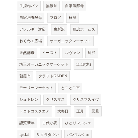
手捏ねパン
無添加
自家製酵母
自家培養酵母
ブログ
秋津
アレルギー対応
東所沢
島忠ホームズ
わくわく広場
オーガニックマーケット
天然酵母
イースト
ルヴァン
所沢
埼玉オーガニックマーケット
11.18(木)
朝霞市
クラフトGADEN
モーリーマーケット
とことこ市
シュトレン
クリスマス
クリスマスイヴ
トコトコスクエア
大晦日
正月
元旦
謹賀新年
古代小麦
ひとりマルシェ
Lyckd
サクラタウン
パンマルシェ