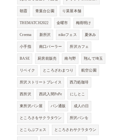
朝霞
青葉台公園
り菜屋本舗
THEMATCH2022
金曜市
梅雨明け
Creema
新所沢
nikoフェス
夏休み
小手指
南口パーラー
所沢カフェ
BASE
厨房前販売
南与野
翔んで埼玉
リベイク
ところざわまつり
航空公園
所沢ストリートプレイス
西乃処珈琲
西所沢
西武入間PePe
にしとこ
東所沢パン屋
パン通販
成人の日
ところさをサクラタウン
所沢パンを
とこらぶフェス
ところさわサクラタウン