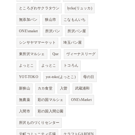
ところざわサクラタウン
lycka(リュッカ)
無添加パン
狭山市
こなもんいち
ONE'smaket
所沢パン
所沢パン屋
シンサヤママーケット
埼玉パン屋
東所沢マルシェ
Que
ヴィーナスリーグ
よっとこ
よっとこ
トコろん
YOT-TOKO
yot-toko(よっとこ)
母の日
新狭山
カカ食堂
入曽
武蔵浦和
無農薬
彩の国マルシェ
ONE'sMarket
入間市
彩の国入間公園
所沢ものづくりセンター
元町コミュニティ広場
クラフトGARDEN