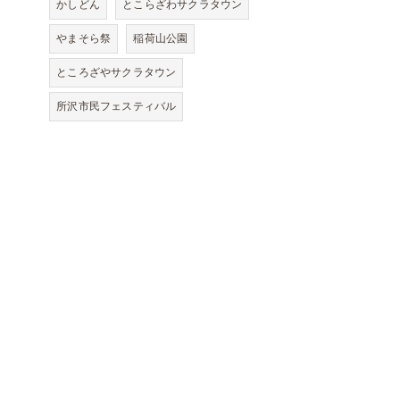
かしどん
とこらざわサクラタウン
やまそら祭
稲荷山公園
ところざやサクラタウン
所沢市民フェスティバル