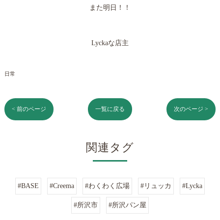
また明日！！
Lyckaな店主
日常
< 前のページ
一覧に戻る
次のページ >
関連タグ
#BASE
#Creema
#わくわく広場
#リュッカ
#Lycka
#所沢市
#所沢パン屋