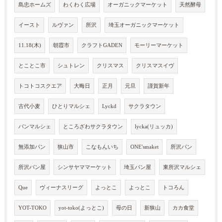
島忠ホームズ
わくわく広場
オーガニックマーケット
天然酵母
イースト
ルヴァン
所沢
埼玉オーガニックマーケット
11.18(木)
朝霞市
クラフトGADEN
モーリーマーケット
とことこ市
シュトレン
クリスマス
クリスマスイヴ
トコトコスクエア
大晦日
正月
元旦
謹賀新年
古代小麦
ひとりマルシェ
Lyckd
サクラタウン
パンマルシェ
ところざわサクラタウン
lycka(リュッカ)
無添加パン
狭山市
こなもんいち
ONE'smaket
所沢パン
所沢パン屋
シンサヤママーケット
埼玉パン屋
東所沢マルシェ
Que
ヴィーナスリーグ
よっとこ
よっとこ
トコろん
YOT-TOKO
yot-toko(よっとこ)
母の日
新狭山
カカ食堂