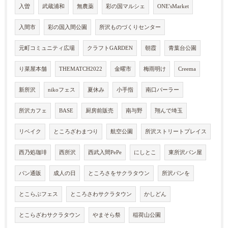
入曽
武蔵浦和
無農薬
彩の国マルシェ
ONE'sMarket
入間市
彩の国入間公園
所沢ものづくりセンター
元町コミュニティ広場
クラフトGARDEN
朝霞
青葉台公園
り菜屋本舗
THEMATCH2022
金曜市
梅雨明け
Creema
新所沢
nikoフェス
夏休み
小手指
南口パーラー
所沢カフェ
BASE
厨房前販売
南与野
翔んで埼玉
リベイク
ところざわまつり
航空公園
所沢ストリートプレイス
西乃処珈琲
西所沢
西武入間PePe
にしとこ
東所沢パン屋
パン通販
成人の日
ところさをサクラタウン
所沢パンを
とこらぶフェス
ところさわサクラタウン
かしどん
とこらざわサクラタウン
やまそら祭
稲荷山公園