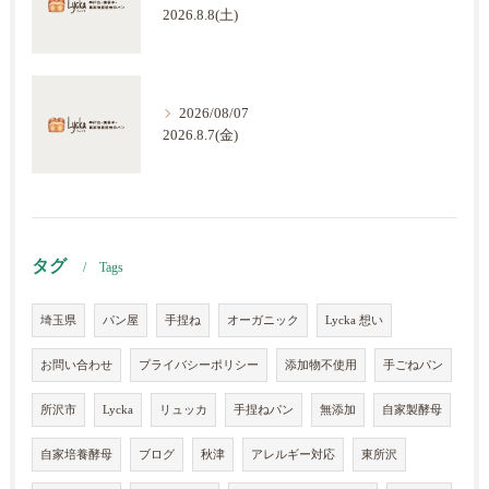
2026.8.8(土)
2026/08/07
2026.8.7(金)
タグ
Tags
埼玉県
パン屋
手捏ね
オーガニック
Lycka 想い
お問い合わせ
プライバシーポリシー
添加物不使用
手ごねパン
所沢市
Lycka
リュッカ
手捏ねパン
無添加
自家製酵母
自家培養酵母
ブログ
秋津
アレルギー対応
東所沢