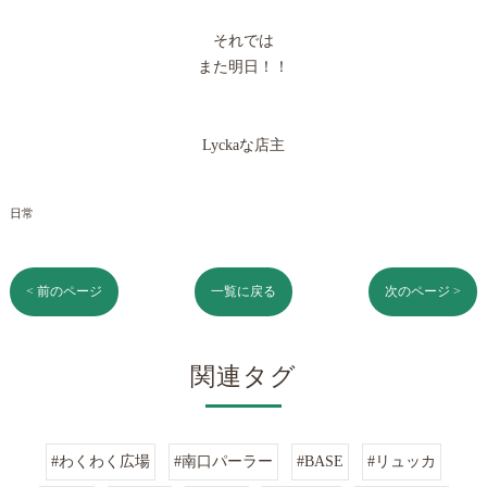
それでは
また明日！！
Lyckaな店主
日常
< 前のページ
一覧に戻る
次のページ >
関連タグ
#わくわく広場
#南口パーラー
#BASE
#リュッカ