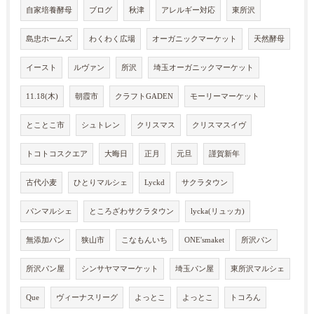
自家培養酵母
ブログ
秋津
アレルギー対応
東所沢
島忠ホームズ
わくわく広場
オーガニックマーケット
天然酵母
イースト
ルヴァン
所沢
埼玉オーガニックマーケット
11.18(木)
朝霞市
クラフトGADEN
モーリーマーケット
とことこ市
シュトレン
クリスマス
クリスマスイヴ
トコトコスクエア
大晦日
正月
元旦
謹賀新年
古代小麦
ひとりマルシェ
Lyckd
サクラタウン
パンマルシェ
ところざわサクラタウン
lycka(リュッカ)
無添加パン
狭山市
こなもんいち
ONE'smaket
所沢パン
所沢パン屋
シンサヤママーケット
埼玉パン屋
東所沢マルシェ
Que
ヴィーナスリーグ
よっとこ
よっとこ
トコろん