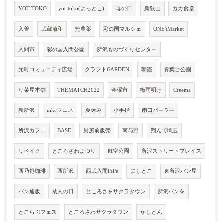
YOT-TOKO
yot-toko(よっとこ)
母の日
新狭山
カカ食堂
入曽
武蔵浦和
無農薬
彩の国マルシェ
ONE'sMarket
入間市
彩の国入間公園
所沢ものづくりセンター
元町コミュニティ広場
クラフトGARDEN
朝霞
青葉台公園
り菜屋本舗
THEMATCH2022
金曜市
梅雨明け
Creema
新所沢
nikoフェス
夏休み
小手指
南口パーラー
所沢カフェ
BASE
厨房前販売
南与野
翔んで埼玉
リベイク
ところざわまつり
航空公園
所沢ストリートプレイス
西乃処珈琲
西所沢
西武入間PePe
にしとこ
東所沢パン屋
パン通販
成人の日
ところさをサクラタウン
所沢パンを
とこらぶフェス
ところさわサクラタウン
かしどん