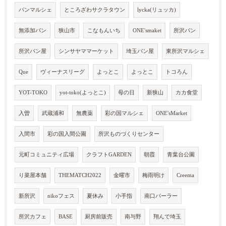
パンマルシェ
ところざわサクラタウン
lycka(リュッカ)
無添加パン
狭山市
こなもんいち
ONE'smaket
所沢パン
所沢パン屋
シンサヤママーケット
埼玉パン屋
東所沢マルシェ
Que
ヴィーナスリーグ
よっとこ
よっとこ
トコろん
YOT-TOKO
yot-toko(よっとこ)
母の日
新狭山
カカ食堂
入曽
武蔵浦和
無農薬
彩の国マルシェ
ONE'sMarket
入間市
彩の国入間公園
所沢ものづくりセンター
元町コミュニティ広場
クラフトGARDEN
朝霞
青葉台公園
り菜屋本舗
THEMATCH2022
金曜市
梅雨明け
Creema
新所沢
nikoフェス
夏休み
小手指
南口パーラー
所沢カフェ
BASE
厨房前販売
南与野
翔んで埼玉