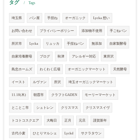
タグ
Tags
埼玉県
パン屋
手捏ね
オーガニック
Lycka 想い
お問い合わせ
プライバシーポリシー
添加物不使用
手ごねパン
所沢市
Lycka
リュッカ
手捏ねパン
無添加
自家製酵母
自家培養酵母
ブログ
秋津
アレルギー対応
東所沢
島忠ホームズ
わくわく広場
オーガニックマーケット
天然酵母
イースト
ルヴァン
所沢
埼玉オーガニックマーケット
11.18(木)
朝霞市
クラフトGADEN
モーリーマーケット
とことこ市
シュトレン
クリスマス
クリスマスイヴ
トコトコスクエア
大晦日
正月
元旦
謹賀新年
古代小麦
ひとりマルシェ
Lyckd
サクラタウン