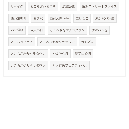
リベイク
ところざわまつり
航空公園
所沢ストリートプレイス
西乃処珈琲
西所沢
西武入間PePe
にしとこ
東所沢パン屋
パン通販
成人の日
ところさをサクラタウン
所沢パンを
とこらぶフェス
ところさわサクラタウン
かしどん
とこらざわサクラタウン
やまそら祭
稲荷山公園
ところざやサクラタウン
所沢市民フェスティバル