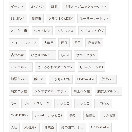
イースト
ルヴァン
所沢
埼玉オーガニックマーケット
11.18(木)
朝霞市
クラフトGADEN
モーリーマーケット
とことこ市
シュトレン
クリスマス
クリスマスイヴ
トコトコスクエア
大晦日
正月
元旦
謹賀新年
古代小麦
ひとりマルシェ
Lyckd
サクラタウン
パンマルシェ
ところざわサクラタウン
lycka(リュッカ)
無添加パン
狭山市
こなもんいち
ONE'smaket
所沢パン
所沢パン屋
シンサヤママーケット
埼玉パン屋
東所沢マルシェ
Que
ヴィーナスリーグ
よっとこ
よっとこ
トコろん
YOT-TOKO
yot-toko(よっとこ)
母の日
新狭山
カカ食堂
入曽
武蔵浦和
無農薬
彩の国マルシェ
ONE'sMarket