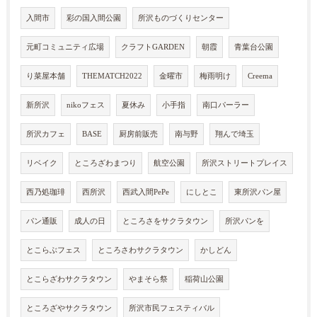
入間市
彩の国入間公園
所沢ものづくりセンター
元町コミュニティ広場
クラフトGARDEN
朝霞
青葉台公園
り菜屋本舗
THEMATCH2022
金曜市
梅雨明け
Creema
新所沢
nikoフェス
夏休み
小手指
南口パーラー
所沢カフェ
BASE
厨房前販売
南与野
翔んで埼玉
リベイク
ところざわまつり
航空公園
所沢ストリートプレイス
西乃処珈琲
西所沢
西武入間PePe
にしとこ
東所沢パン屋
パン通販
成人の日
ところさをサクラタウン
所沢パンを
とこらぶフェス
ところさわサクラタウン
かしどん
とこらざわサクラタウン
やまそら祭
稲荷山公園
ところざやサクラタウン
所沢市民フェスティバル