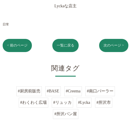
Lyckaな店主
日常
< 前のページ
一覧に戻る
次のページ >
関連タグ
#厨房前販売
#BASE
#Creema
#南口パーラー
#わくわく広場
#リュッカ
#Lycka
#所沢市
#所沢パン屋