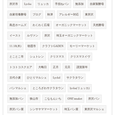
所沢市
Lycka
リュッカ
手捏ねパン
無添加
自家製酵母
自家培養酵母
ブログ
秋津
アレルギー対応
東所沢
島忠ホームズ
わくわく広場
オーガニックマーケット
天然酵母
イースト
ルヴァン
所沢
埼玉オーガニックマーケット
11.18(木)
朝霞市
クラフトGADEN
モーリーマーケット
とことこ市
シュトレン
クリスマス
クリスマスイヴ
トコトコスクエア
大晦日
正月
元旦
謹賀新年
古代小麦
ひとりマルシェ
Lyckd
サクラタウン
パンマルシェ
ところざわサクラタウン
lycka(リュッカ)
無添加パン
狭山市
こなもんいち
ONE'smaket
所沢パン
所沢パン屋
シンサヤママーケット
埼玉パン屋
東所沢マルシェ