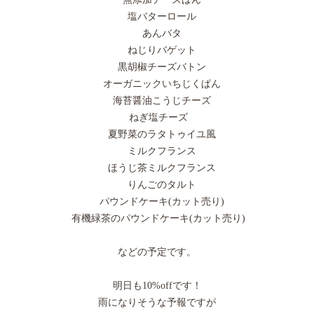
塩バターロール
あんバタ
ねじりバゲット
黒胡椒チーズバトン
オーガニックいちじくぱん
海苔醤油こうじチーズ
ねぎ塩チーズ
夏野菜のラタトゥイユ風
ミルクフランス
ほうじ茶ミルクフランス
りんごのタルト
パウンドケーキ(カット売り)
有機緑茶のパウンドケーキ(カット売り)
などの予定です。
明日も10%offです！
雨になりそうな予報ですが