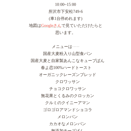
10:00~15:00
所沢市下安松749-6
(車1台停めれます)
地図は
Googleさん
で見ていただけたらと
思います。
メニューは·····
国産大麦粉入り山型食パン
国産大麦と自家製あんこなキューブぱん
春よ恋100%ハードトースト
オーガニックレーズンブレッド
クロワッサン
チョコクロワッサン
無花果とくるみのクロッカン
クルミのクイニーアマン
ゴロゴロアマンドショコラ
メロンパン
カカオなメロンパン
無添加チーズぱん