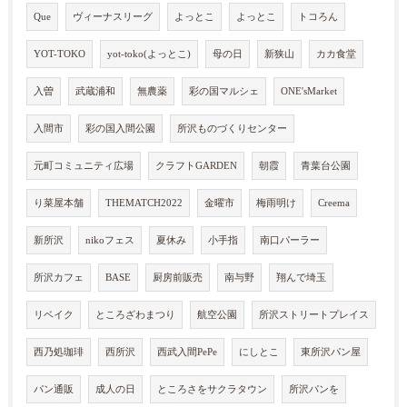
Que
ヴィーナスリーグ
よっとこ
よっとこ
トコろん
YOT-TOKO
yot-toko(よっとこ)
母の日
新狭山
カカ食堂
入曽
武蔵浦和
無農薬
彩の国マルシェ
ONE'sMarket
入間市
彩の国入間公園
所沢ものづくりセンター
元町コミュニティ広場
クラフトGARDEN
朝霞
青葉台公園
り菜屋本舗
THEMATCH2022
金曜市
梅雨明け
Creema
新所沢
nikoフェス
夏休み
小手指
南口パーラー
所沢カフェ
BASE
厨房前販売
南与野
翔んで埼玉
リベイク
ところざわまつり
航空公園
所沢ストリートプレイス
西乃処珈琲
西所沢
西武入間PePe
にしとこ
東所沢パン屋
パン通販
成人の日
ところさをサクラタウン
所沢パンを