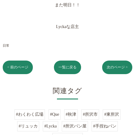
また明日！！
Lyckaな店主
日常
< 前のページ
一覧に戻る
次のページ >
関連タグ
#わくわく広場
#Que
#秋津
#所沢市
#東所沢
#リュッカ
#Lycka
#所沢パン屋
#手捏ねパン