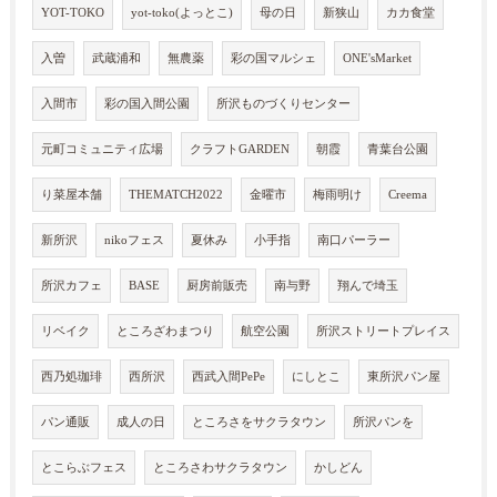
YOT-TOKO
yot-toko(よっとこ)
母の日
新狭山
カカ食堂
入曽
武蔵浦和
無農薬
彩の国マルシェ
ONE'sMarket
入間市
彩の国入間公園
所沢ものづくりセンター
元町コミュニティ広場
クラフトGARDEN
朝霞
青葉台公園
り菜屋本舗
THEMATCH2022
金曜市
梅雨明け
Creema
新所沢
nikoフェス
夏休み
小手指
南口パーラー
所沢カフェ
BASE
厨房前販売
南与野
翔んで埼玉
リベイク
ところざわまつり
航空公園
所沢ストリートプレイス
西乃処珈琲
西所沢
西武入間PePe
にしとこ
東所沢パン屋
パン通販
成人の日
ところさをサクラタウン
所沢パンを
とこらぶフェス
ところさわサクラタウン
かしどん