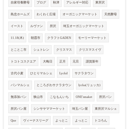
自家培養酵母
ブログ
秋津
アレルギー対応
東所沢
島忠ホームズ
わくわく広場
オーガニックマーケット
天然酵母
イースト
ルヴァン
所沢
埼玉オーガニックマーケット
11.18(木)
朝霞市
クラフトGADEN
モーリーマーケット
とことこ市
シュトレン
クリスマス
クリスマスイヴ
トコトコスクエア
大晦日
正月
元旦
謹賀新年
古代小麦
ひとりマルシェ
Lyckd
サクラタウン
パンマルシェ
ところざわサクラタウン
lycka(リュッカ)
無添加パン
狭山市
こなもんいち
ONE'smaket
所沢パン
所沢パン屋
シンサヤママーケット
埼玉パン屋
東所沢マルシェ
Que
ヴィーナスリーグ
よっとこ
よっとこ
トコろん