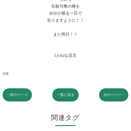
生殺与奪の権を
自分が握る一日で
在りますように！！
また明日！！
Lyckaな店主
日常
< 前のページ
一覧に戻る
次のページ >
関連タグ