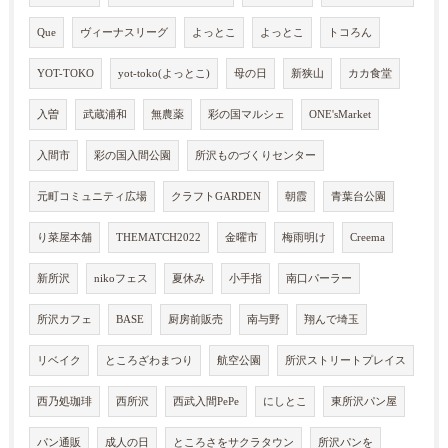
Que
ヴィーナスリーグ
よっとこ
よっとこ
トコろん
YOT-TOKO
yot-toko(よっとこ)
母の日
新狭山
カカ食堂
入曽
武蔵浦和
無農薬
彩の国マルシェ
ONE'sMarket
入間市
彩の国入間公園
所沢ものづくりセンター
元町コミュニティ広場
クラフトGARDEN
朝霞
青葉台公園
り菜屋本舗
THEMATCH2022
金曜市
梅雨明け
Creema
新所沢
nikoフェス
夏休み
小手指
南口パーラー
所沢カフェ
BASE
厨房前販売
南与野
翔んで埼玉
リベイク
ところざわまつり
航空公園
所沢ストリートプレイス
西乃処珈琲
西所沢
西武入間PePe
にしとこ
東所沢パン屋
パン通販
成人の日
ところさをサクラタウン
所沢パンを