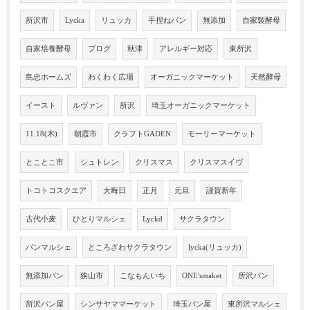
所沢市
Lycka
リュッカ
手捏ねパン
無添加
自家製酵母
自家培養酵母
ブログ
秋津
アレルギー対応
東所沢
島忠ホームズ
わくわく広場
オーガニックマーケット
天然酵母
イースト
ルヴァン
所沢
埼玉オーガニックマーケット
11.18(木)
朝霞市
クラフトGADEN
モーリーマーケット
とことこ市
シュトレン
クリスマス
クリスマスイヴ
トコトコスクエア
大晦日
正月
元旦
謹賀新年
古代小麦
ひとりマルシェ
Lyckd
サクラタウン
パンマルシェ
ところざわサクラタウン
lycka(リュッカ)
無添加パン
狭山市
こなもんいち
ONE'smaket
所沢パン
所沢パン屋
シンサヤママーケット
埼玉パン屋
東所沢マルシェ