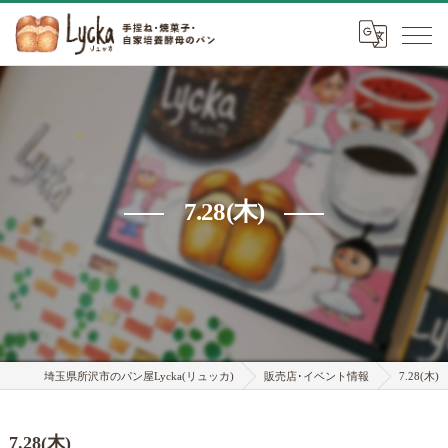
7.28(木)
埼玉県所沢市のパン屋Lycka(リュッカ)
販売店･イベント情報
7.28(木)
7.28(木)