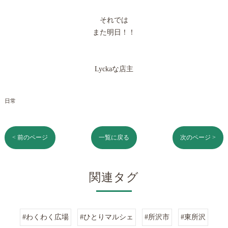
それでは
また明日！！
Lyckaな店主
日常
< 前のページ
一覧に戻る
次のページ >
関連タグ
#わくわく広場
#ひとりマルシェ
#所沢市
#東所沢