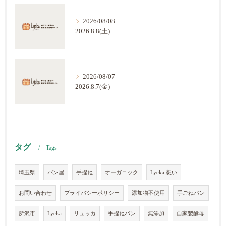
2026/08/08
2026.8.8(土)
2026/08/07
2026.8.7(金)
タグ
Tags
埼玉県
パン屋
手捏ね
オーガニック
Lycka 想い
お問い合わせ
プライバシーポリシー
添加物不使用
手ごねパン
所沢市
Lycka
リュッカ
手捏ねパン
無添加
自家製酵母