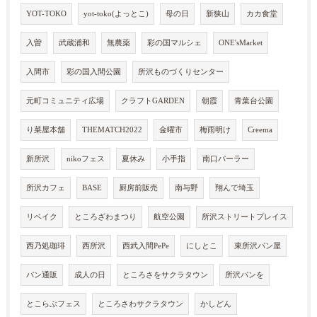
YOT-TOKO
yot-toko(よっとこ)
母の日
新狭山
カカ食堂
入曽
武蔵浦和
無農薬
彩の国マルシェ
ONE'sMarket
入間市
彩の国入間公園
所沢ものづくりセンター
元町コミュニティ広場
クラフトGARDEN
朝霞
青葉台公園
り菜屋本舗
THEMATCH2022
金曜市
梅雨明け
Creema
新所沢
nikoフェス
夏休み
小手指
南口パーラー
所沢カフェ
BASE
厨房前販売
南与野
翔んで埼玉
リベイク
ところざわまつり
航空公園
所沢ストリートプレイス
西乃処珈琲
西所沢
西武入間PePe
にしとこ
東所沢パン屋
パン通販
成人の日
ところさをサクラタウン
所沢パンを
とこらぶフェス
ところさわサクラタウン
かしどん