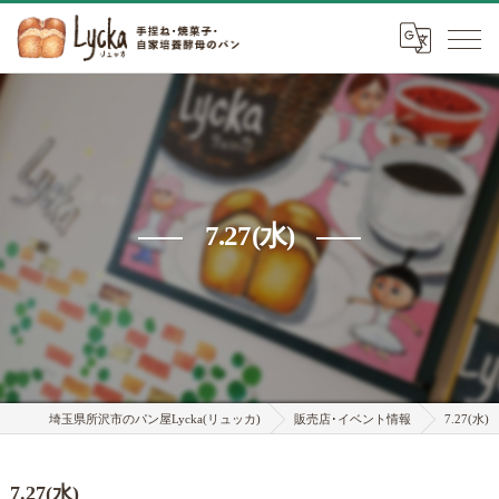
7.27(水)
埼玉県所沢市のパン屋Lycka(リュッカ)
販売店･イベント情報
7.27(水)
7.27(水)