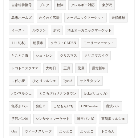
自家培養酵母
ブログ
秋津
アレルギー対応
東所沢
島忠ホームズ
わくわく広場
オーガニックマーケット
天然酵母
イースト
ルヴァン
所沢
埼玉オーガニックマーケット
11.18(木)
朝霞市
クラフトGADEN
モーリーマーケット
とことこ市
シュトレン
クリスマス
クリスマスイヴ
トコトコスクエア
大晦日
正月
元旦
謹賀新年
古代小麦
ひとりマルシェ
Lyckd
サクラタウン
パンマルシェ
ところざわサクラタウン
lycka(リュッカ)
無添加パン
狭山市
こなもんいち
ONE'smaket
所沢パン
所沢パン屋
シンサヤママーケット
埼玉パン屋
東所沢マルシェ
Que
ヴィーナスリーグ
よっとこ
よっとこ
トコろん