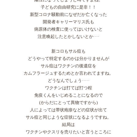
子どもの自由研究に是非！！
新型コロナ騒動前になぜだか亡くなった
開発者キャリーマリス氏も
病原体の検査に使ってはいけないと
注意喚起したとかしないとか····
新コロもサル痘も
どうやって特定するのかは分かりませんが
サル痘はワクチンの後遺症を
カムフラージュするためとか言われてますね。
どうなんでしょう·····
ワクチンは打てば打つ程
免疫くんをいじめることになるので
(からだにとって異物ですから)
人によっては帯状疱疹などの症状が出て
サル痘と同じような症状になるようですね。
結局は
ワクチンやクスリを売りたいと言うところに