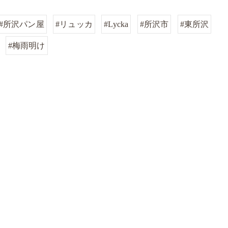
#所沢パン屋
#リュッカ
#Lycka
#所沢市
#東所沢
#梅雨明け