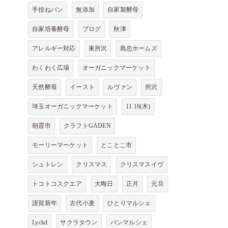
手捏ねパン
無添加
自家製酵母
自家培養酵母
ブログ
秋津
アレルギー対応
東所沢
島忠ホームズ
わくわく広場
オーガニックマーケット
天然酵母
イースト
ルヴァン
所沢
埼玉オーガニックマーケット
11.18(木)
朝霞市
クラフトGADEN
モーリーマーケット
とことこ市
シュトレン
クリスマス
クリスマスイヴ
トコトコスクエア
大晦日
正月
元旦
謹賀新年
古代小麦
ひとりマルシェ
Lyckd
サクラタウン
パンマルシェ