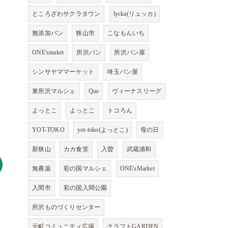
ところざわサクラタウン
lycka(リュッカ)
無添加パン
狭山市
こなもんいち
ONE'smaket
所沢パン
所沢パン屋
シンサヤママーケット
埼玉パン屋
東所沢マルシェ
Que
ヴィーナスリーグ
よっとこ
よっとこ
トコろん
YOT-TOKO
yot-toko(よっとこ)
母の日
新狭山
カカ食堂
入曽
武蔵浦和
無農薬
彩の国マルシェ
ONE'sMarket
入間市
彩の国入間公園
所沢ものづくりセンター
元町コミュニティ広場
クラフトGARDEN