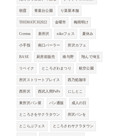
朝霞
青葉台公園
り菜屋本舗
THEMATCH2022
金曜市
梅雨明け
Creema
新所沢
nikoフェス
夏休み
小手指
南口パーラー
所沢カフェ
BASE
厨房前販売
南与野
翔んで埼玉
リベイク
ところざわまつり
航空公園
所沢ストリートプレイス
西乃処珈琲
西所沢
西武入間PePe
にしとこ
東所沢パン屋
パン通販
成人の日
ところさをサクラタウン
所沢パンを
とこらぶフェス
ところさわサクラタウン