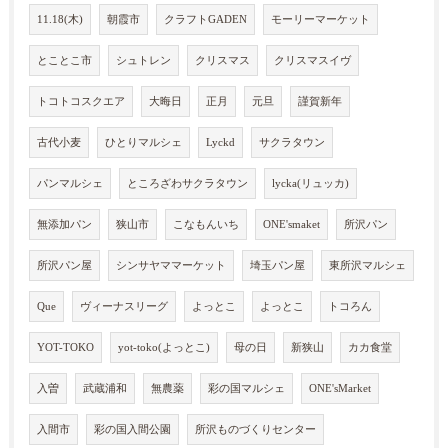
11.18(木)
朝霞市
クラフトGADEN
モーリーマーケット
とことこ市
シュトレン
クリスマス
クリスマスイヴ
トコトコスクエア
大晦日
正月
元旦
謹賀新年
古代小麦
ひとりマルシェ
Lyckd
サクラタウン
パンマルシェ
ところざわサクラタウン
lycka(リュッカ)
無添加パン
狭山市
こなもんいち
ONE'smaket
所沢パン
所沢パン屋
シンサヤママーケット
埼玉パン屋
東所沢マルシェ
Que
ヴィーナスリーグ
よっとこ
よっとこ
トコろん
YOT-TOKO
yot-toko(よっとこ)
母の日
新狭山
カカ食堂
入曽
武蔵浦和
無農薬
彩の国マルシェ
ONE'sMarket
入間市
彩の国入間公園
所沢ものづくりセンター