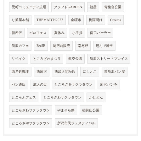
元町コミュニティ広場
クラフトGARDEN
朝霞
青葉台公園
り菜屋本舗
THEMATCH2022
金曜市
梅雨明け
Creema
新所沢
nikoフェス
夏休み
小手指
南口パーラー
所沢カフェ
BASE
厨房前販売
南与野
翔んで埼玉
リベイク
ところざわまつり
航空公園
所沢ストリートプレイス
西乃処珈琲
西所沢
西武入間PePe
にしとこ
東所沢パン屋
パン通販
成人の日
ところさをサクラタウン
所沢パンを
とこらぶフェス
ところさわサクラタウン
かしどん
とこらざわサクラタウン
やまそら祭
稲荷山公園
ところざやサクラタウン
所沢市民フェスティバル