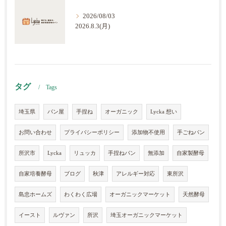
2026/08/03
2026.8.3(月)
タグ
Tags
埼玉県
パン屋
手捏ね
オーガニック
Lycka 想い
お問い合わせ
プライバシーポリシー
添加物不使用
手ごねパン
所沢市
Lycka
リュッカ
手捏ねパン
無添加
自家製酵母
自家培養酵母
ブログ
秋津
アレルギー対応
東所沢
島忠ホームズ
わくわく広場
オーガニックマーケット
天然酵母
イースト
ルヴァン
所沢
埼玉オーガニックマーケット