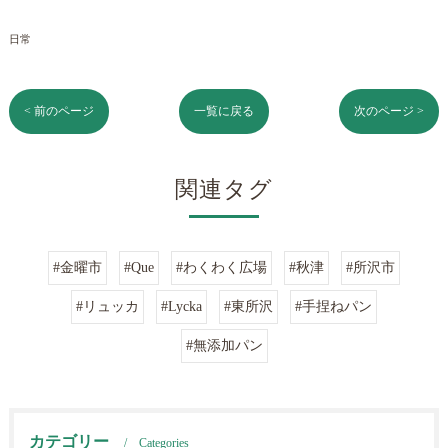
日常
< 前のページ
一覧に戻る
次のページ >
関連タグ
#金曜市
#Que
#わくわく広場
#秋津
#所沢市
#リュッカ
#Lycka
#東所沢
#手捏ねパン
#無添加パン
カテゴリー
Categories