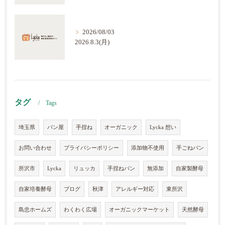
2026/08/03
2026.8.3(月)
タグ
Tags
埼玉県
パン屋
手捏ね
オーガニック
Lycka 想い
お問い合わせ
プライバシーポリシー
添加物不使用
手ごねパン
所沢市
Lycka
リュッカ
手捏ねパン
無添加
自家製酵母
自家培養酵母
ブログ
秋津
アレルギー対応
東所沢
島忠ホームズ
わくわく広場
オーガニックマーケット
天然酵母