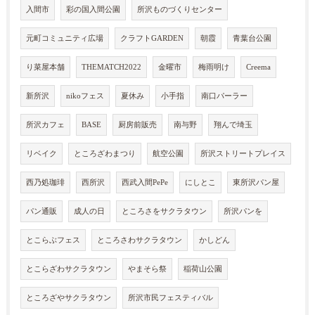
入間市
彩の国入間公園
所沢ものづくりセンター
元町コミュニティ広場
クラフトGARDEN
朝霞
青葉台公園
り菜屋本舗
THEMATCH2022
金曜市
梅雨明け
Creema
新所沢
nikoフェス
夏休み
小手指
南口パーラー
所沢カフェ
BASE
厨房前販売
南与野
翔んで埼玉
リベイク
ところざわまつり
航空公園
所沢ストリートプレイス
西乃処珈琲
西所沢
西武入間PePe
にしとこ
東所沢パン屋
パン通販
成人の日
ところさをサクラタウン
所沢パンを
とこらぶフェス
ところさわサクラタウン
かしどん
とこらざわサクラタウン
やまそら祭
稲荷山公園
ところざやサクラタウン
所沢市民フェスティバル