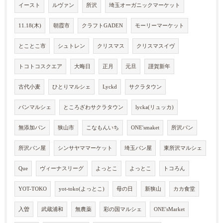
イースト
ルヴァン
所沢
埼玉オーガニックマーケット
11.18(木)
朝霞市
クラフトGADEN
モーリーマーケット
とことこ市
シュトレン
クリスマス
クリスマスイヴ
トコトコスクエア
大晦日
正月
元旦
謹賀新年
古代小麦
ひとりマルシェ
Lyckd
サクラタウン
パンマルシェ
ところざわサクラタウン
lycka(リュッカ)
無添加パン
狭山市
こなもんいち
ONE'smaket
所沢パン
所沢パン屋
シンサヤママーケット
埼玉パン屋
東所沢マルシェ
Que
ヴィーナスリーグ
よっとこ
よっとこ
トコろん
YOT-TOKO
yot-toko(よっとこ)
母の日
新狭山
カカ食堂
入曽
武蔵浦和
無農薬
彩の国マルシェ
ONE'sMarket