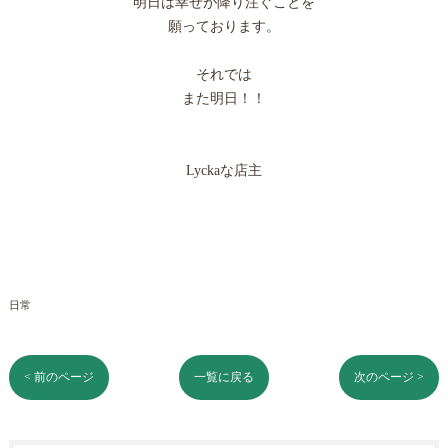
明日は幸せが降り注ぐことを
願っております。
それでは
また明日！！
Lyckaな店主
日常
< 前のページ
一覧に戻る
次のページ >