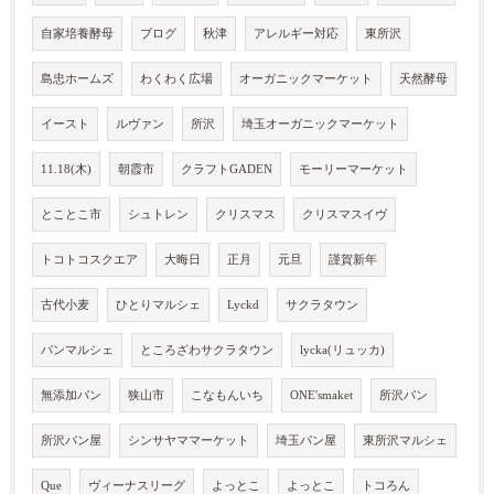
自家培養酵母
ブログ
秋津
アレルギー対応
東所沢
島忠ホームズ
わくわく広場
オーガニックマーケット
天然酵母
イースト
ルヴァン
所沢
埼玉オーガニックマーケット
11.18(木)
朝霞市
クラフトGADEN
モーリーマーケット
とことこ市
シュトレン
クリスマス
クリスマスイヴ
トコトコスクエア
大晦日
正月
元旦
謹賀新年
古代小麦
ひとりマルシェ
Lyckd
サクラタウン
パンマルシェ
ところざわサクラタウン
lycka(リュッカ)
無添加パン
狭山市
こなもんいち
ONE'smaket
所沢パン
所沢パン屋
シンサヤママーケット
埼玉パン屋
東所沢マルシェ
Que
ヴィーナスリーグ
よっとこ
よっとこ
トコろん