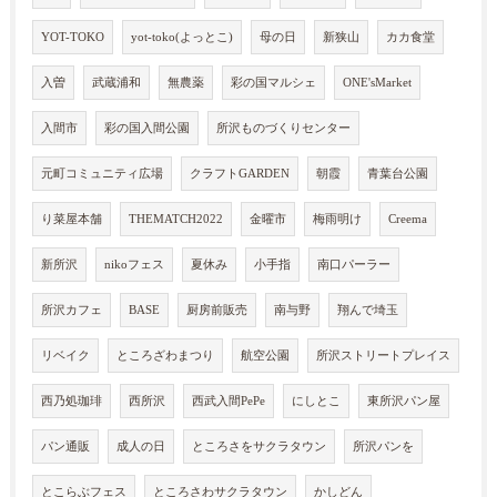
YOT-TOKO
yot-toko(よっとこ)
母の日
新狭山
カカ食堂
入曽
武蔵浦和
無農薬
彩の国マルシェ
ONE'sMarket
入間市
彩の国入間公園
所沢ものづくりセンター
元町コミュニティ広場
クラフトGARDEN
朝霞
青葉台公園
り菜屋本舗
THEMATCH2022
金曜市
梅雨明け
Creema
新所沢
nikoフェス
夏休み
小手指
南口パーラー
所沢カフェ
BASE
厨房前販売
南与野
翔んで埼玉
リベイク
ところざわまつり
航空公園
所沢ストリートプレイス
西乃処珈琲
西所沢
西武入間PePe
にしとこ
東所沢パン屋
パン通販
成人の日
ところさをサクラタウン
所沢パンを
とこらぶフェス
ところさわサクラタウン
かしどん