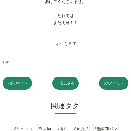
あげてくださいませ。
それでは
また明日！！
Lyckaな店主
日常
< 前のページ
一覧に戻る
次のページ >
関連タグ
#リュッカ
#Lycka
#所沢
#東所沢
#無添加パン