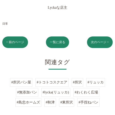
Lyckaな店主
日常
< 前のページ
一覧に戻る
次のページ >
関連タグ
#所沢パン屋
#トコトコスクエア
#所沢
#リュッカ
#無添加パン
#lycka(リュッカ)
#わくわく広場
#島忠ホームズ
#秋津
#東所沢
#手捏ねパン