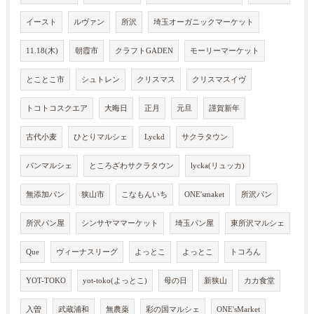
イースト
ルヴァン
所沢
埼玉オーガニックマーケット
11.18(木)
朝霞市
クラフトGADEN
モーリーマーケット
とことこ市
シュトレン
クリスマス
クリスマスイヴ
トコトコスクエア
大晦日
正月
元旦
謹賀新年
古代小麦
ひとりマルシェ
Lyckd
サクラタウン
パンマルシェ
ところざわサクラタウン
lycka(リュッカ)
無添加パン
狭山市
こなもんいち
ONE'smaket
所沢パン
所沢パン屋
シンサヤママーケット
埼玉パン屋
東所沢マルシェ
Que
ヴィーナスリーグ
よっとこ
よっとこ
トコろん
YOT-TOKO
yot-toko(よっとこ)
母の日
新狭山
カカ食堂
入曽
武蔵浦和
無農薬
彩の国マルシェ
ONE'sMarket