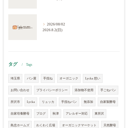
2026/08/02
2026.8.2(日)
タグ
Tags
埼玉県
パン屋
手捏ね
オーガニック
Lycka 想い
お問い合わせ
プライバシーポリシー
添加物不使用
手ごねパン
所沢市
Lycka
リュッカ
手捏ねパン
無添加
自家製酵母
自家培養酵母
ブログ
秋津
アレルギー対応
東所沢
島忠ホームズ
わくわく広場
オーガニックマーケット
天然酵母