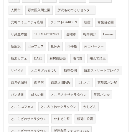
入間市
彩の国入間公園
所沢ものづくりセンター
元町コミュニティ広場
クラフトGARDEN
朝霞
青葉台公園
り菜屋本舗
THEMATCH2022
金曜市
梅雨明け
Creema
新所沢
nikoフェス
夏休み
小手指
南口パーラー
所沢カフェ
BASE
厨房前販売
南与野
翔んで埼玉
リベイク
ところざわまつり
航空公園
所沢ストリートプレイス
西乃処珈琲
西所沢
西武入間PePe
にしとこ
東所沢パン屋
パン通販
成人の日
ところさをサクラタウン
所沢パンを
とこらぶフェス
ところさわサクラタウン
かしどん
とこらざわサクラタウン
やまそら祭
稲荷山公園
ところざやサクラタウン
所沢市民フェスティバル