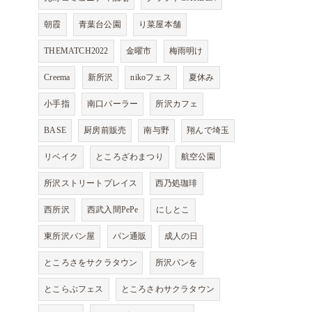
朝霞
青葉台公園
り菜屋本舗
THEMATCH2022
金曜市
梅雨明け
Creema
新所沢
nikoフェス
夏休み
小手指
南口パーラー
所沢カフェ
BASE
厨房前販売
南与野
翔んで埼玉
リベイク
ところざわまつり
航空公園
所沢ストリートプレイス
西乃処珈琲
西所沢
西武入間PePe
にしとこ
東所沢パン屋
パン通販
成人の日
ところさをサクラタウン
所沢パンを
とこらぶフェス
ところさわサクラタウン