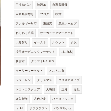
手捏ねパン
無添加
自家製酵母
自家培養酵母
ブログ
秋津
アレルギー対応
東所沢
島忠ホームズ
わくわく広場
オーガニックマーケット
天然酵母
イースト
ルヴァン
所沢
埼玉オーガニックマーケット
11.18(木)
朝霞市
クラフトGADEN
モーリーマーケット
とことこ市
シュトレン
クリスマス
クリスマスイヴ
トコトコスクエア
大晦日
正月
元旦
謹賀新年
古代小麦
ひとりマルシェ
Lyckd
サクラタウン
パンマルシェ