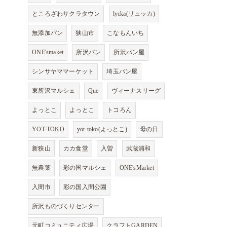
ところざわサクラタウン
lycka(リュッカ)
無添加パン
狭山市
こなもんいち
ONE'smaket
所沢パン
所沢パン屋
シンサヤママーケット
埼玉パン屋
東所沢マルシェ
Que
ヴィーナスリーグ
よっとこ
よっとこ
トコろん
YOT-TOKO
yot-toko(よっとこ)
母の日
新狭山
カカ食堂
入曽
武蔵浦和
無農薬
彩の国マルシェ
ONE'sMarket
入間市
彩の国入間公園
所沢ものづくりセンター
元町コミュニティ広場
クラフトGARDEN