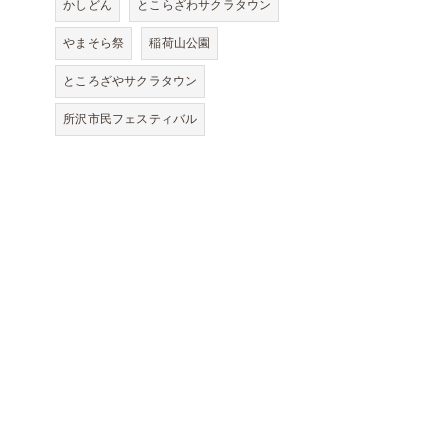
かしどん
とこらざわサクラタウン
やまそら祭
稲荷山公園
ところざやサクラタウン
所沢市民フェスティバル