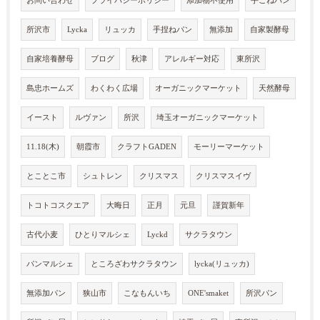
お問い合わせ
プライバシーポリシー
添加物不使用
手ごねパン
所沢市
Lycka
リュッカ
手捏ねパン
無添加
自家製酵母
自家培養酵母
ブログ
秋津
アレルギー対応
東所沢
島忠ホームズ
わくわく広場
オーガニックマーケット
天然酵母
イースト
ルヴァン
所沢
埼玉オーガニックマーケット
11.18(木)
朝霞市
クラフトGADEN
モーリーマーケット
とことこ市
シュトレン
クリスマス
クリスマスイヴ
トコトコスクエア
大晦日
正月
元旦
謹賀新年
古代小麦
ひとりマルシェ
Lyckd
サクラタウン
パンマルシェ
ところざわサクラタウン
lycka(リュッカ)
無添加パン
狭山市
こなもんいち
ONE'smaket
所沢パン