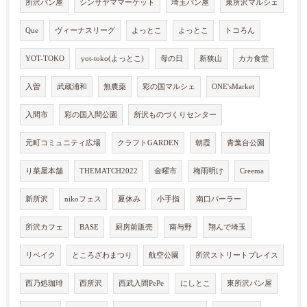
所沢パン屋
シンサヤママーケット
埼玉パン屋
東所沢マルシェ
Que
ヴィーナスリーグ
よっとこ
よっとこ
トコろん
YOT-TOKO
yot-toko(よっとこ)
母の日
新狭山
カカ食堂
入曽
武蔵浦和
無農薬
彩の国マルシェ
ONE'sMarket
入間市
彩の国入間公園
所沢ものづくりセンター
元町コミュニティ広場
クラフトGARDEN
朝霞
青葉台公園
り菜屋本舗
THEMATCH2022
金曜市
梅雨明け
Creema
新所沢
nikoフェス
夏休み
小手指
南口パーラー
所沢カフェ
BASE
厨房前販売
南与野
翔んで埼玉
リベイク
ところざわまつり
航空公園
所沢ストリートプレイス
西乃処珈琲
西所沢
西武入間PePe
にしとこ
東所沢パン屋