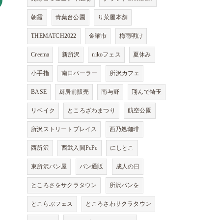
朝霞
青葉台公園
り菜屋本舗
THEMATCH2022
金曜市
梅雨明け
Creema
新所沢
nikoフェス
夏休み
小手指
南口パーラー
所沢カフェ
BASE
厨房前販売
南与野
翔んで埼玉
リベイク
ところざわまつり
航空公園
所沢ストリートプレイス
西乃処珈琲
西所沢
西武入間PePe
にしとこ
東所沢パン屋
パン通販
成人の日
ところさをサクラタウン
所沢パンを
とこらぶフェス
ところさわサクラタウン