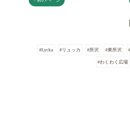
#Lycka
#リュッカ
#所沢
#東所沢
#わくわく広場