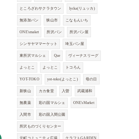
ところざわサクラタウン
lycka(リュッカ)
無添加パン
狭山市
こなもんいち
ONE'smaket
所沢パン
所沢パン屋
シンサヤママーケット
埼玉パン屋
東所沢マルシェ
Que
ヴィーナスリーグ
よっとこ
よっとこ
トコろん
YOT-TOKO
yot-toko(よっとこ)
母の日
新狭山
カカ食堂
入曽
武蔵浦和
無農薬
彩の国マルシェ
ONE'sMarket
入間市
彩の国入間公園
所沢ものづくりセンター
元町コミュニティ広場
クラフトGARDEN