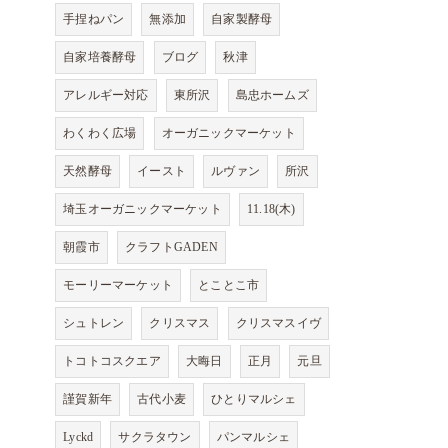
手捏ねパン
無添加
自家製酵母
自家培養酵母
ブログ
秋津
アレルギー対応
東所沢
島忠ホームズ
わくわく広場
オーガニックマーケット
天然酵母
イースト
ルヴァン
所沢
埼玉オーガニックマーケット
11.18(木)
朝霞市
クラフトGADEN
モーリーマーケット
とことこ市
シュトレン
クリスマス
クリスマスイヴ
トコトコスクエア
大晦日
正月
元旦
謹賀新年
古代小麦
ひとりマルシェ
Lyckd
サクラタウン
パンマルシェ