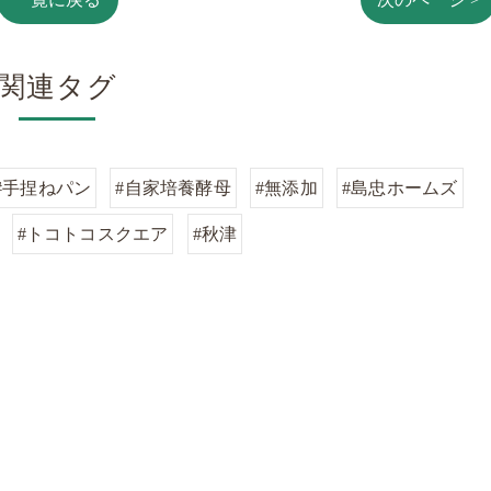
関連タグ
#手捏ねパン
#自家培養酵母
#無添加
#島忠ホームズ
#トコトコスクエア
#秋津