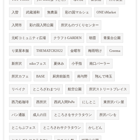
入曽
武蔵浦和
無農薬
彩の国マルシェ
ONE'sMarket
入間市
彩の国入間公園
所沢ものづくりセンター
元町コミュニティ広場
クラフトGARDEN
朝霞
青葉台公園
り菜屋本舗
THEMATCH2022
金曜市
梅雨明け
Creema
新所沢
nikoフェス
夏休み
小手指
南口パーラー
所沢カフェ
BASE
厨房前販売
南与野
翔んで埼玉
リベイク
ところざわまつり
航空公園
所沢ストリートプレイス
西乃処珈琲
西所沢
西武入間PePe
にしとこ
東所沢パン屋
パン通販
成人の日
ところさをサクラタウン
所沢パンを
とこらぶフェス
ところさわサクラタウン
かしどん