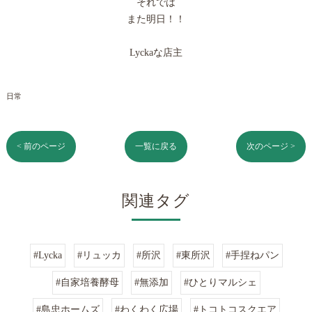
それでは
また明日！！
Lyckaな店主
日常
< 前のページ
一覧に戻る
次のページ >
関連タグ
#Lycka
#リュッカ
#所沢
#東所沢
#手捏ねパン
#自家培養酵母
#無添加
#ひとりマルシェ
#島忠ホームズ
#わくわく広場
#トコトコスクエア