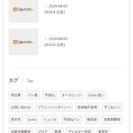
2026/08/05
2026.8.5(水)
2026/08/03
2026.8.3(月)
タグ
Tags
埼玉県
パン屋
手捏ね
オーガニック
Lycka 想い
お問い合わせ
プライバシーポリシー
添加物不使用
手ごねパン
所沢市
Lycka
リュッカ
手捏ねパン
無添加
自家製酵母
自家培養酵母
ブログ
秋津
アレルギー対応
東所沢