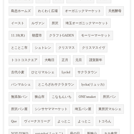
島忠ホームズ
わくわく広場
オーガニックマーケット
天然酵母
イースト
ルヴァン
所沢
埼玉オーガニックマーケット
11.18(木)
朝霞市
クラフトGADEN
モーリーマーケット
とことこ市
シュトレン
クリスマス
クリスマスイヴ
トコトコスクエア
大晦日
正月
元旦
謹賀新年
古代小麦
ひとりマルシェ
Lyckd
サクラタウン
パンマルシェ
ところざわサクラタウン
lycka(リュッカ)
無添加パン
狭山市
こなもんいち
ONE'smaket
所沢パン
所沢パン屋
シンサヤママーケット
埼玉パン屋
東所沢マルシェ
Que
ヴィーナスリーグ
よっとこ
よっとこ
トコろん
YOT-TOKO
yot-toko(よっとこ)
母の日
新狭山
カカ食堂