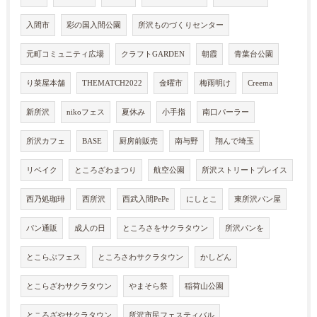
入間市
彩の国入間公園
所沢ものづくりセンター
元町コミュニティ広場
クラフトGARDEN
朝霞
青葉台公園
り菜屋本舗
THEMATCH2022
金曜市
梅雨明け
Creema
新所沢
nikoフェス
夏休み
小手指
南口パーラー
所沢カフェ
BASE
厨房前販売
南与野
翔んで埼玉
リベイク
ところざわまつり
航空公園
所沢ストリートプレイス
西乃処珈琲
西所沢
西武入間PePe
にしとこ
東所沢パン屋
パン通販
成人の日
ところさをサクラタウン
所沢パンを
とこらぶフェス
ところさわサクラタウン
かしどん
とこらざわサクラタウン
やまそら祭
稲荷山公園
ところざやサクラタウン
所沢市民フェスティバル