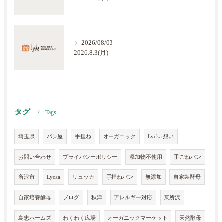
2026/08/03
2026.8.3(月)
タグ
Tags
埼玉県
パン屋
手捏ね
オーガニック
Lycka 想い
お問い合わせ
プライバシーポリシー
添加物不使用
手ごねパン
所沢市
Lycka
リュッカ
手捏ねパン
無添加
自家製酵母
自家培養酵母
ブログ
秋津
アレルギー対応
東所沢
島忠ホームズ
わくわく広場
オーガニックマーケット
天然酵母