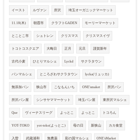
イースト
ルヴァン
所沢
埼玉オーガニックマーケット
11.18(木)
朝霞市
クラフトGADEN
モーリーマーケット
とことこ市
シュトレン
クリスマス
クリスマスイヴ
トコトコスクエア
大晦日
正月
元旦
謹賀新年
古代小麦
ひとりマルシェ
Lyckd
サクラタウン
パンマルシェ
ところざわサクラタウン
lycka(リュッカ)
無添加パン
狭山市
こなもんいち
ONE'smaket
所沢パン
所沢パン屋
シンサヤママーケット
埼玉パン屋
東所沢マルシェ
Que
ヴィーナスリーグ
よっとこ
よっとこ
トコろん
YOT-TOKO
yot-toko(よっとこ)
母の日
新狭山
カカ食堂
入曽
武蔵浦和
無農薬
彩の国マルシェ
ONE'sMarket