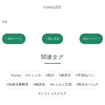
Lyckaな店主
日常
< 前のページ
一覧に戻る
次のページ >
関連タグ
#Lycka
#リュッカ
#所沢
#東所沢
#手捏ねパン
#自家培養酵母
#無添加
#わくわく広場
#島忠ホームズ
#トコトコスクエア