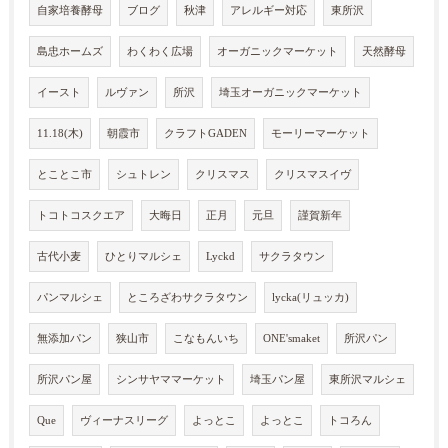
自家培養酵母
ブログ
秋津
アレルギー対応
東所沢
島忠ホームズ
わくわく広場
オーガニックマーケット
天然酵母
イースト
ルヴァン
所沢
埼玉オーガニックマーケット
11.18(木)
朝霞市
クラフトGADEN
モーリーマーケット
とことこ市
シュトレン
クリスマス
クリスマスイヴ
トコトコスクエア
大晦日
正月
元旦
謹賀新年
古代小麦
ひとりマルシェ
Lyckd
サクラタウン
パンマルシェ
ところざわサクラタウン
lycka(リュッカ)
無添加パン
狭山市
こなもんいち
ONE'smaket
所沢パン
所沢パン屋
シンサヤママーケット
埼玉パン屋
東所沢マルシェ
Que
ヴィーナスリーグ
よっとこ
よっとこ
トコろん