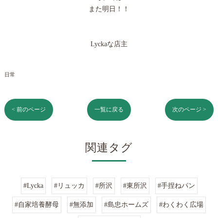
また明日！！
Lyckaな店主
日常
< 前のページ
一覧に戻る
次のページ >
関連タグ
#Lycka
#リュッカ
#所沢
#東所沢
#手捏ねパン
#自家培養酵母
#無添加
#島忠ホームズ
#わくわく広場