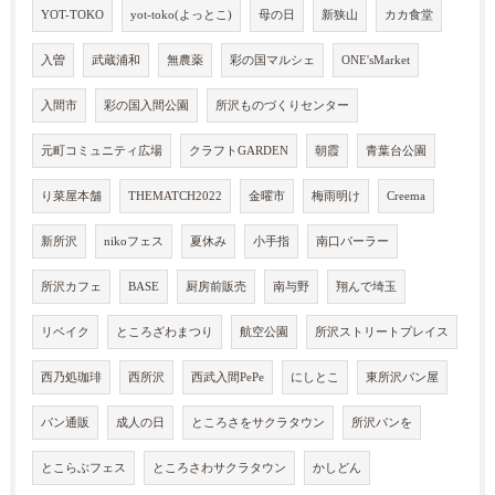
YOT-TOKO
yot-toko(よっとこ)
母の日
新狭山
カカ食堂
入曽
武蔵浦和
無農薬
彩の国マルシェ
ONE'sMarket
入間市
彩の国入間公園
所沢ものづくりセンター
元町コミュニティ広場
クラフトGARDEN
朝霞
青葉台公園
り菜屋本舗
THEMATCH2022
金曜市
梅雨明け
Creema
新所沢
nikoフェス
夏休み
小手指
南口パーラー
所沢カフェ
BASE
厨房前販売
南与野
翔んで埼玉
リベイク
ところざわまつり
航空公園
所沢ストリートプレイス
西乃処珈琲
西所沢
西武入間PePe
にしとこ
東所沢パン屋
パン通販
成人の日
ところさをサクラタウン
所沢パンを
とこらぶフェス
ところさわサクラタウン
かしどん