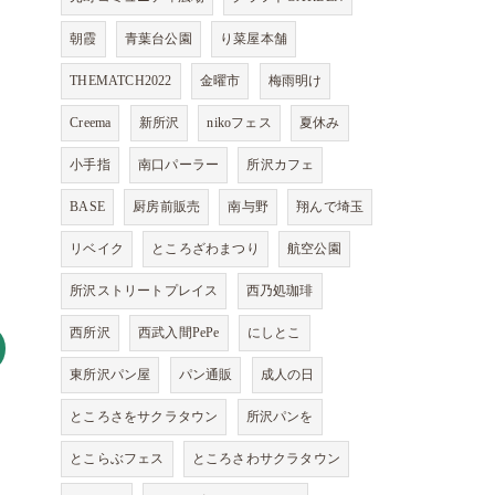
朝霞
青葉台公園
り菜屋本舗
THEMATCH2022
金曜市
梅雨明け
Creema
新所沢
nikoフェス
夏休み
小手指
南口パーラー
所沢カフェ
BASE
厨房前販売
南与野
翔んで埼玉
リベイク
ところざわまつり
航空公園
所沢ストリートプレイス
西乃処珈琲
西所沢
西武入間PePe
にしとこ
東所沢パン屋
パン通販
成人の日
ところさをサクラタウン
所沢パンを
とこらぶフェス
ところさわサクラタウン