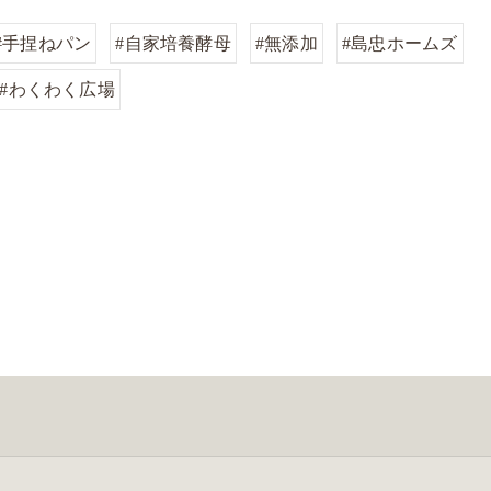
#手捏ねパン
#自家培養酵母
#無添加
#島忠ホームズ
#わくわく広場