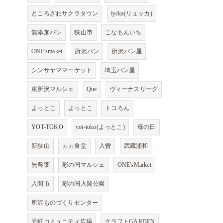
ところざわサクラタウン
lycka(リュッカ)
無添加パン
狭山市
こなもんいち
ONE'smaket
所沢パン
所沢パン屋
シンサヤママーケット
埼玉パン屋
東所沢マルシェ
Que
ヴィーナスリーグ
よっとこ
よっとこ
トコろん
YOT-TOKO
yot-toko(よっとこ)
母の日
新狭山
カカ食堂
入曽
武蔵浦和
無農薬
彩の国マルシェ
ONE'sMarket
入間市
彩の国入間公園
所沢ものづくりセンター
元町コミュニティ広場
クラフトGARDEN