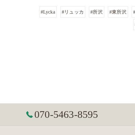
#Lycka
#リュッカ
#所沢
#東所沢
070-5463-8595