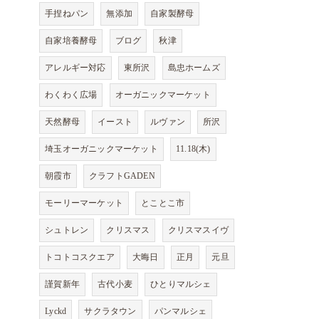
手捏ねパン
無添加
自家製酵母
自家培養酵母
ブログ
秋津
アレルギー対応
東所沢
島忠ホームズ
わくわく広場
オーガニックマーケット
天然酵母
イースト
ルヴァン
所沢
埼玉オーガニックマーケット
11.18(木)
朝霞市
クラフトGADEN
モーリーマーケット
とことこ市
シュトレン
クリスマス
クリスマスイヴ
トコトコスクエア
大晦日
正月
元旦
謹賀新年
古代小麦
ひとりマルシェ
Lyckd
サクラタウン
パンマルシェ