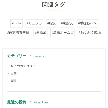
関連タグ
#Lycka
#リュッカ
#所沢
#東所沢
#手捏ねパン
#自家培養酵母
#無添加
#島忠ホームズ
#わくわく広場
カテゴリー
Categories
全てのカテゴリー
日常
製法
最近の投稿
Recent Posts