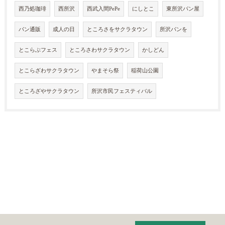
西乃処珈琲
西所沢
西武入間PePe
にしとこ
東所沢パン屋
パン通販
成人の日
ところさをサクラタウン
所沢パンを
とこらぶフェス
ところさわサクラタウン
かしどん
とこらざわサクラタウン
やまそら祭
稲荷山公園
ところざやサクラタウン
所沢市民フェスティバル