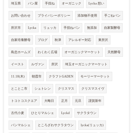
埼玉県
パン屋
手捏ね
オーガニック
Lycka 想い
お問い合わせ
プライバシーポリシー
添加物不使用
手ごねパン
所沢市
Lycka
リュッカ
手捏ねパン
無添加
自家製酵母
自家培養酵母
ブログ
秋津
アレルギー対応
東所沢
島忠ホームズ
わくわく広場
オーガニックマーケット
天然酵母
イースト
ルヴァン
所沢
埼玉オーガニックマーケット
11.18(木)
朝霞市
クラフトGADEN
モーリーマーケット
とことこ市
シュトレン
クリスマス
クリスマスイヴ
トコトコスクエア
大晦日
正月
元旦
謹賀新年
古代小麦
ひとりマルシェ
Lyckd
サクラタウン
パンマルシェ
ところざわサクラタウン
lycka(リュッカ)