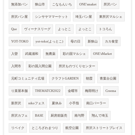
無添加パン
狭山市
こなもんいち
ONE'smaket
所沢パン
所沢パン屋
シンサヤママーケット
埼玉パン屋
東所沢マルシェ
Que
ヴィーナスリーグ
よっとこ
よっとこ
トコろん
YOT-TOKO
yot-toko(よっとこ)
母の日
新狭山
カカ食堂
入曽
武蔵浦和
無農薬
彩の国マルシェ
ONE'sMarket
入間市
彩の国入間公園
所沢ものづくりセンター
元町コミュニティ広場
クラフトGARDEN
朝霞
青葉台公園
り菜屋本舗
THEMATCH2022
金曜市
梅雨明け
Creema
新所沢
nikoフェス
夏休み
小手指
南口パーラー
所沢カフェ
BASE
厨房前販売
南与野
翔んで埼玉
リベイク
ところざわまつり
航空公園
所沢ストリートプレイス