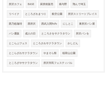
所沢カフェ
BASE
厨房前販売
南与野
翔んで埼玉
リベイク
ところざわまつり
航空公園
所沢ストリートプレイス
西乃処珈琲
西所沢
西武入間PePe
にしとこ
東所沢パン屋
パン通販
成人の日
ところさをサクラタウン
所沢パンを
とこらぶフェス
ところさわサクラタウン
かしどん
とこらざわサクラタウン
やまそら祭
稲荷山公園
ところざやサクラタウン
所沢市民フェスティバル