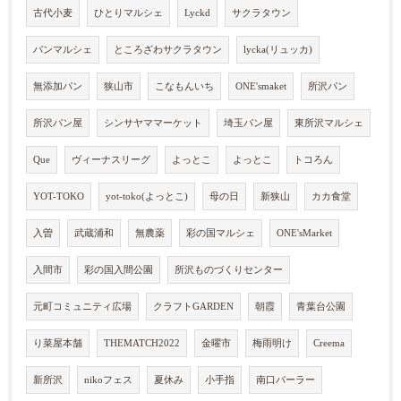
古代小麦
ひとりマルシェ
Lyckd
サクラタウン
パンマルシェ
ところざわサクラタウン
lycka(リュッカ)
無添加パン
狭山市
こなもんいち
ONE'smaket
所沢パン
所沢パン屋
シンサヤママーケット
埼玉パン屋
東所沢マルシェ
Que
ヴィーナスリーグ
よっとこ
よっとこ
トコろん
YOT-TOKO
yot-toko(よっとこ)
母の日
新狭山
カカ食堂
入曽
武蔵浦和
無農薬
彩の国マルシェ
ONE'sMarket
入間市
彩の国入間公園
所沢ものづくりセンター
元町コミュニティ広場
クラフトGARDEN
朝霞
青葉台公園
り菜屋本舗
THEMATCH2022
金曜市
梅雨明け
Creema
新所沢
nikoフェス
夏休み
小手指
南口パーラー