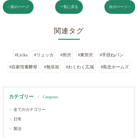
< 前のページ
一覧に戻る
次のページ >
関連タグ
#Lycka
#リュッカ
#所沢
#東所沢
#手捏ねパン
#自家培養酵母
#無添加
#わくわく広場
#島忠ホームズ
カテゴリー
Categories
全てのカテゴリー
日常
製法