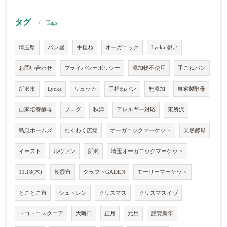
タグ
Tags
埼玉県
パン屋
手捏ね
オーガニック
Lycka 想い
お問い合わせ
プライバシーポリシー
添加物不使用
手ごねパン
所沢市
Lycka
リュッカ
手捏ねパン
無添加
自家製酵母
自家培養酵母
ブログ
秋津
アレルギー対応
東所沢
島忠ホームズ
わくわく広場
オーガニックマーケット
天然酵母
イースト
ルヴァン
所沢
埼玉オーガニックマーケット
11.18(木)
朝霞市
クラフトGADEN
モーリーマーケット
とことこ市
シュトレン
クリスマス
クリスマスイヴ
トコトコスクエア
大晦日
正月
元旦
謹賀新年