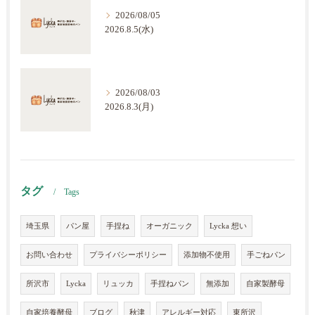
2026/08/05
2026.8.5(水)
2026/08/03
2026.8.3(月)
タグ
Tags
埼玉県
パン屋
手捏ね
オーガニック
Lycka 想い
お問い合わせ
プライバシーポリシー
添加物不使用
手ごねパン
所沢市
Lycka
リュッカ
手捏ねパン
無添加
自家製酵母
自家培養酵母
ブログ
秋津
アレルギー対応
東所沢