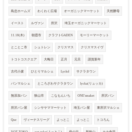
島忠ホームズ
わくわく広場
オーガニックマーケット
天然酵母
イースト
ルヴァン
所沢
埼玉オーガニックマーケット
11.18(木)
朝霞市
クラフトGADEN
モーリーマーケット
とことこ市
シュトレン
クリスマス
クリスマスイヴ
トコトコスクエア
大晦日
正月
元旦
謹賀新年
古代小麦
ひとりマルシェ
Lyckd
サクラタウン
パンマルシェ
ところざわサクラタウン
lycka(リュッカ)
無添加パン
狭山市
こなもんいち
ONE'smaket
所沢パン
所沢パン屋
シンサヤママーケット
埼玉パン屋
東所沢マルシェ
Que
ヴィーナスリーグ
よっとこ
よっとこ
トコろん
YOT-TOKO
yot-toko(よっとこ)
母の日
新狭山
カカ食堂