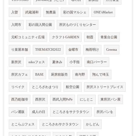
入曽
武蔵浦和
無農薬
彩の国マルシェ
ONE'sMarket
入間市
彩の国入間公園
所沢ものづくりセンター
元町コミュニティ広場
クラフトGARDEN
朝霞
青葉台公園
り菜屋本舗
THEMATCH2022
金曜市
梅雨明け
Creema
新所沢
nikoフェス
夏休み
小手指
南口パーラー
所沢カフェ
BASE
厨房前販売
南与野
翔んで埼玉
リベイク
ところざわまつり
航空公園
所沢ストリートプレイス
西乃処珈琲
西所沢
西武入間PePe
にしとこ
東所沢パン屋
パン通販
成人の日
ところさをサクラタウン
所沢パンを
とこらぶフェス
ところさわサクラタウン
かしどん