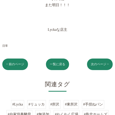
また明日！！！
Lyckaな店主
日常
< 前のページ
一覧に戻る
次のページ >
関連タグ
#Lycka
#リュッカ
#所沢
#東所沢
#手捏ねパン
#自家培養酵母
#無添加
#わくわく広場
#島忠ホームズ