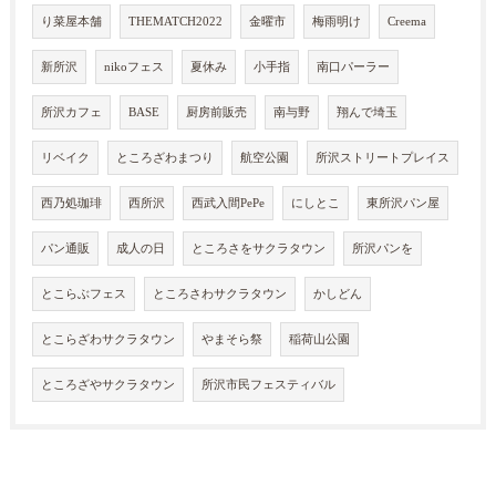
り菜屋本舗
THEMATCH2022
金曜市
梅雨明け
Creema
新所沢
nikoフェス
夏休み
小手指
南口パーラー
所沢カフェ
BASE
厨房前販売
南与野
翔んで埼玉
リベイク
ところざわまつり
航空公園
所沢ストリートプレイス
西乃処珈琲
西所沢
西武入間PePe
にしとこ
東所沢パン屋
パン通販
成人の日
ところさをサクラタウン
所沢パンを
とこらぶフェス
ところさわサクラタウン
かしどん
とこらざわサクラタウン
やまそら祭
稲荷山公園
ところざやサクラタウン
所沢市民フェスティバル