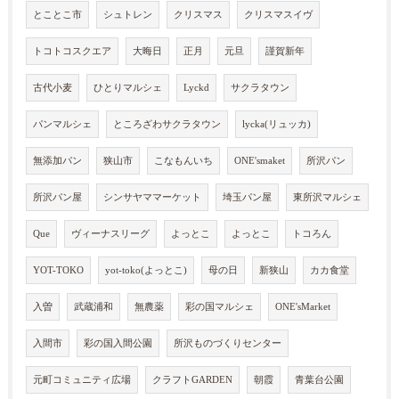
とことこ市
シュトレン
クリスマス
クリスマスイヴ
トコトコスクエア
大晦日
正月
元旦
謹賀新年
古代小麦
ひとりマルシェ
Lyckd
サクラタウン
パンマルシェ
ところざわサクラタウン
lycka(リュッカ)
無添加パン
狭山市
こなもんいち
ONE'smaket
所沢パン
所沢パン屋
シンサヤママーケット
埼玉パン屋
東所沢マルシェ
Que
ヴィーナスリーグ
よっとこ
よっとこ
トコろん
YOT-TOKO
yot-toko(よっとこ)
母の日
新狭山
カカ食堂
入曽
武蔵浦和
無農薬
彩の国マルシェ
ONE'sMarket
入間市
彩の国入間公園
所沢ものづくりセンター
元町コミュニティ広場
クラフトGARDEN
朝霞
青葉台公園