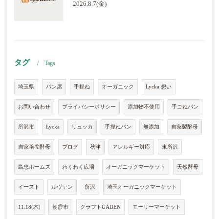
2026.8.7(金)
タグ
Tags
埼玉県
パン屋
手捏ね
オーガニック
Lycka 想い
お問い合わせ
プライバシーポリシー
添加物不使用
手ごねパン
所沢市
Lycka
リュッカ
手捏ねパン
無添加
自家製酵母
自家培養酵母
ブログ
秋津
アレルギー対応
東所沢
島忠ホームズ
わくわく広場
オーガニックマーケット
天然酵母
イースト
ルヴァン
所沢
埼玉オーガニックマーケット
11.18(木)
朝霞市
クラフトGADEN
モーリーマーケット