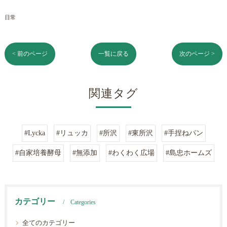
日常
< 前のページ
一覧に戻る
次のページ >
関連タグ
#Lycka
#リュッカ
#所沢
#東所沢
#手捏ねパン
#自家培養酵母
#無添加
#わくわく広場
#島忠ホームズ
カテゴリー
Categories
全てのカテゴリー