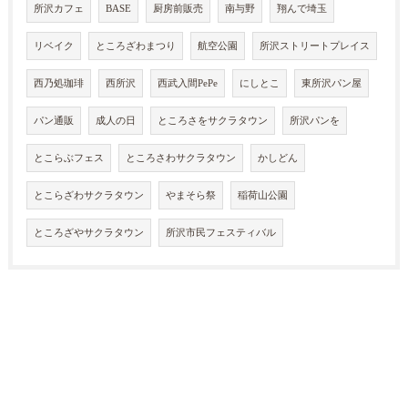
所沢カフェ
BASE
厨房前販売
南与野
翔んで埼玉
リベイク
ところざわまつり
航空公園
所沢ストリートプレイス
西乃処珈琲
西所沢
西武入間PePe
にしとこ
東所沢パン屋
パン通販
成人の日
ところさをサクラタウン
所沢パンを
とこらぶフェス
ところさわサクラタウン
かしどん
とこらざわサクラタウン
やまそら祭
稲荷山公園
ところざやサクラタウン
所沢市民フェスティバル