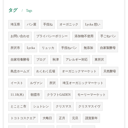
タグ
Tags
埼玉県
パン屋
手捏ね
オーガニック
Lycka 想い
お問い合わせ
プライバシーポリシー
添加物不使用
手ごねパン
所沢市
Lycka
リュッカ
手捏ねパン
無添加
自家製酵母
自家培養酵母
ブログ
秋津
アレルギー対応
東所沢
島忠ホームズ
わくわく広場
オーガニックマーケット
天然酵母
イースト
ルヴァン
所沢
埼玉オーガニックマーケット
11.18(木)
朝霞市
クラフトGADEN
モーリーマーケット
とことこ市
シュトレン
クリスマス
クリスマスイヴ
トコトコスクエア
大晦日
正月
元旦
謹賀新年