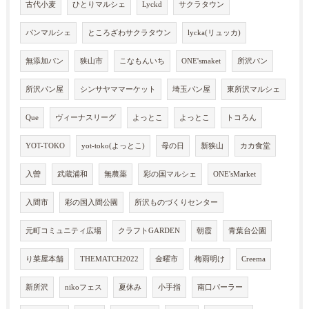
古代小麦
ひとりマルシェ
Lyckd
サクラタウン
パンマルシェ
ところざわサクラタウン
lycka(リュッカ)
無添加パン
狭山市
こなもんいち
ONE'smaket
所沢パン
所沢パン屋
シンサヤママーケット
埼玉パン屋
東所沢マルシェ
Que
ヴィーナスリーグ
よっとこ
よっとこ
トコろん
YOT-TOKO
yot-toko(よっとこ)
母の日
新狭山
カカ食堂
入曽
武蔵浦和
無農薬
彩の国マルシェ
ONE'sMarket
入間市
彩の国入間公園
所沢ものづくりセンター
元町コミュニティ広場
クラフトGARDEN
朝霞
青葉台公園
り菜屋本舗
THEMATCH2022
金曜市
梅雨明け
Creema
新所沢
nikoフェス
夏休み
小手指
南口パーラー