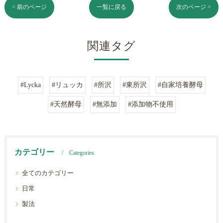
< 前のページ
一覧に戻る
次のページ >
関連タグ
#Lycka
#リュッカ
#所沢
#東所沢
#自家培養酵母
#天然酵母
#無添加
#添加物不使用
カテゴリー
Categories
全てのカテゴリー
日常
製法