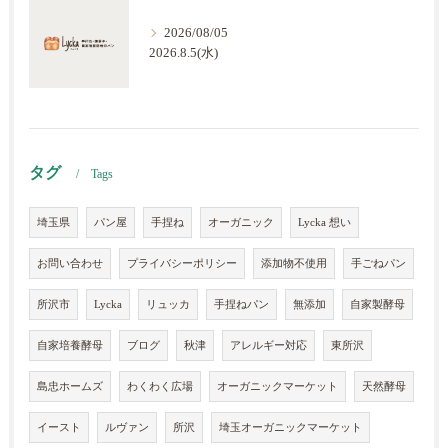
2026/08/05
2026.8.5(水)
タグ
Tags
埼玉県
パン屋
手捏ね
オーガニック
Lycka 想い
お問い合わせ
プライバシーポリシー
添加物不使用
手ごねパン
所沢市
Lycka
リュッカ
手捏ねパン
無添加
自家製酵母
自家培養酵母
ブログ
秋津
アレルギー対応
東所沢
島忠ホームズ
わくわく広場
オーガニックマーケット
天然酵母
イースト
ルヴァン
所沢
埼玉オーガニックマーケット