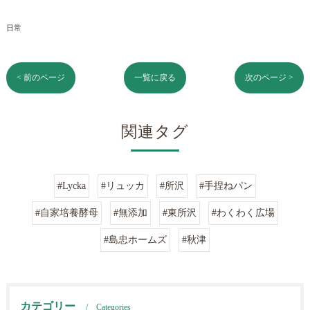
日常
< 前のページ
一覧に戻る
次のページ >
関連タグ
#Lycka
#リュッカ
#所沢
#手捏ねパン
#自家培養酵母
#無添加
#東所沢
#わくわく広場
#島忠ホームズ
#秋津
カテゴリー
Categories