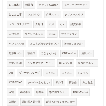
11.18(木)
朝霞市
クラフトGADEN
モーリーマーケット
とことこ市
シュトレン
クリスマス
クリスマスイヴ
トコトコスクエア
大晦日
正月
元旦
謹賀新年
古代小麦
ひとりマルシェ
Lyckd
サクラタウン
パンマルシェ
ところざわサクラタウン
lycka(リュッカ)
無添加パン
狭山市
こなもんいち
ONE'smaket
所沢パン
所沢パン屋
シンサヤママーケット
埼玉パン屋
東所沢マルシェ
Que
ヴィーナスリーグ
よっとこ
よっとこ
トコろん
YOT-TOKO
yot-toko(よっとこ)
母の日
新狭山
カカ食堂
入曽
武蔵浦和
無農薬
彩の国マルシェ
ONE'sMarket
入間市
彩の国入間公園
所沢ものづくりセンター