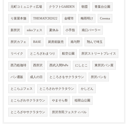
元町コミュニティ広場
クラフトGARDEN
朝霞
青葉台公園
り菜屋本舗
THEMATCH2022
金曜市
梅雨明け
Creema
新所沢
nikoフェス
夏休み
小手指
南口パーラー
所沢カフェ
BASE
厨房前販売
南与野
翔んで埼玉
リベイク
ところざわまつり
航空公園
所沢ストリートプレイス
西乃処珈琲
西所沢
西武入間PePe
にしとこ
東所沢パン屋
パン通販
成人の日
ところさをサクラタウン
所沢パンを
とこらぶフェス
ところさわサクラタウン
かしどん
とこらざわサクラタウン
やまそら祭
稲荷山公園
ところざやサクラタウン
所沢市民フェスティバル