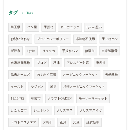
タグ
Tags
埼玉県
パン屋
手捏ね
オーガニック
Lycka 想い
お問い合わせ
プライバシーポリシー
添加物不使用
手ごねパン
所沢市
Lycka
リュッカ
手捏ねパン
無添加
自家製酵母
自家培養酵母
ブログ
秋津
アレルギー対応
東所沢
島忠ホームズ
わくわく広場
オーガニックマーケット
天然酵母
イースト
ルヴァン
所沢
埼玉オーガニックマーケット
11.18(木)
朝霞市
クラフトGADEN
モーリーマーケット
とことこ市
シュトレン
クリスマス
クリスマスイヴ
トコトコスクエア
大晦日
正月
元旦
謹賀新年