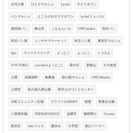
古代小麦
ひとりマルシェ
Lyckd
サクラタウン
パンマルシェ
ところざわサクラタウン
lycka(リュッカ)
無添加パン
狭山市
こなもんいち
ONE'smaket
所沢パン
所沢パン屋
シンサヤママーケット
埼玉パン屋
東所沢マルシェ
Que
ヴィーナスリーグ
よっとこ
よっとこ
トコろん
YOT-TOKO
yot-toko(よっとこ)
母の日
新狭山
カカ食堂
入曽
武蔵浦和
無農薬
彩の国マルシェ
ONE'sMarket
入間市
彩の国入間公園
所沢ものづくりセンター
元町コミュニティ広場
クラフトGARDEN
朝霞
青葉台公園
り菜屋本舗
THEMATCH2022
金曜市
梅雨明け
Creema
新所沢
nikoフェス
夏休み
小手指
南口パーラー