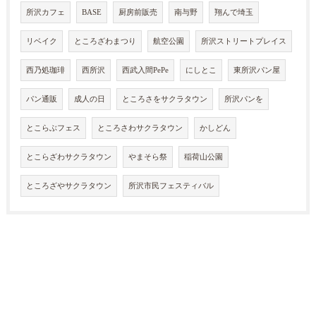
所沢カフェ
BASE
厨房前販売
南与野
翔んで埼玉
リベイク
ところざわまつり
航空公園
所沢ストリートプレイス
西乃処珈琲
西所沢
西武入間PePe
にしとこ
東所沢パン屋
パン通販
成人の日
ところさをサクラタウン
所沢パンを
とこらぶフェス
ところさわサクラタウン
かしどん
とこらざわサクラタウン
やまそら祭
稲荷山公園
ところざやサクラタウン
所沢市民フェスティバル