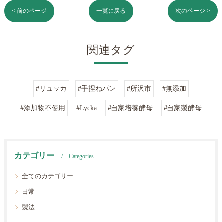
< 前のページ
一覧に戻る
次のページ >
関連タグ
#リュッカ
#手捏ねパン
#所沢市
#無添加
#添加物不使用
#Lycka
#自家培養酵母
#自家製酵母
カテゴリー
Categories
全てのカテゴリー
日常
製法