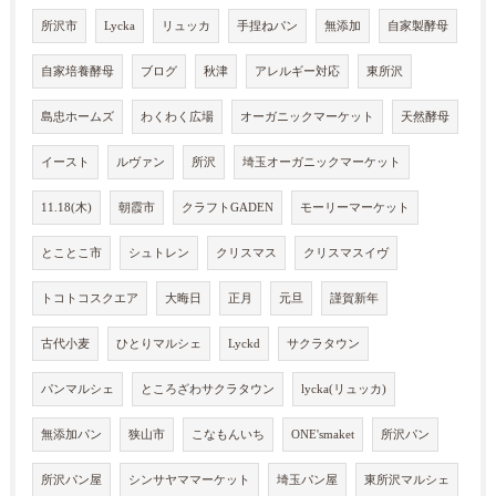
所沢市
Lycka
リュッカ
手捏ねパン
無添加
自家製酵母
自家培養酵母
ブログ
秋津
アレルギー対応
東所沢
島忠ホームズ
わくわく広場
オーガニックマーケット
天然酵母
イースト
ルヴァン
所沢
埼玉オーガニックマーケット
11.18(木)
朝霞市
クラフトGADEN
モーリーマーケット
とことこ市
シュトレン
クリスマス
クリスマスイヴ
トコトコスクエア
大晦日
正月
元旦
謹賀新年
古代小麦
ひとりマルシェ
Lyckd
サクラタウン
パンマルシェ
ところざわサクラタウン
lycka(リュッカ)
無添加パン
狭山市
こなもんいち
ONE'smaket
所沢パン
所沢パン屋
シンサヤママーケット
埼玉パン屋
東所沢マルシェ