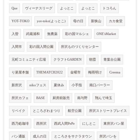
Que
ヴィーナスリーグ
よっとこ
よっとこ
トコろん
YOT-TOKO
yot-toko(よっとこ)
母の日
新狭山
カカ食堂
入曽
武蔵浦和
無農薬
彩の国マルシェ
ONE'sMarket
入間市
彩の国入間公園
所沢ものづくりセンター
元町コミュニティ広場
クラフトGARDEN
朝霞
青葉台公園
り菜屋本舗
THEMATCH2022
金曜市
梅雨明け
Creema
新所沢
nikoフェス
夏休み
小手指
南口パーラー
所沢カフェ
BASE
厨房前販売
南与野
翔んで埼玉
リベイク
ところざわまつり
航空公園
所沢ストリートプレイス
西乃処珈琲
西所沢
西武入間PePe
にしとこ
東所沢パン屋
パン通販
成人の日
ところさをサクラタウン
所沢パンを