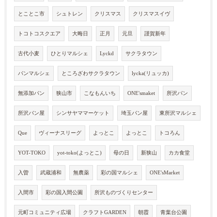
とことこ市
シュトレン
クリスマス
クリスマスイヴ
トコトコスクエア
大晦日
正月
元旦
謹賀新年
古代小麦
ひとりマルシェ
Lyckd
サクラタウン
パンマルシェ
ところざわサクラタウン
lycka(リュッカ)
無添加パン
狭山市
こなもんいち
ONE'smaket
所沢パン
所沢パン屋
シンサヤママーケット
埼玉パン屋
東所沢マルシェ
Que
ヴィーナスリーグ
よっとこ
よっとこ
トコろん
YOT-TOKO
yot-toko(よっとこ)
母の日
新狭山
カカ食堂
入曽
武蔵浦和
無農薬
彩の国マルシェ
ONE'sMarket
入間市
彩の国入間公園
所沢ものづくりセンター
元町コミュニティ広場
クラフトGARDEN
朝霞
青葉台公園