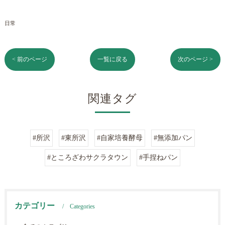
日常
< 前のページ
一覧に戻る
次のページ >
関連タグ
#所沢
#東所沢
#自家培養酵母
#無添加パン
#ところざわサクラタウン
#手捏ねパン
カテゴリー
Categories