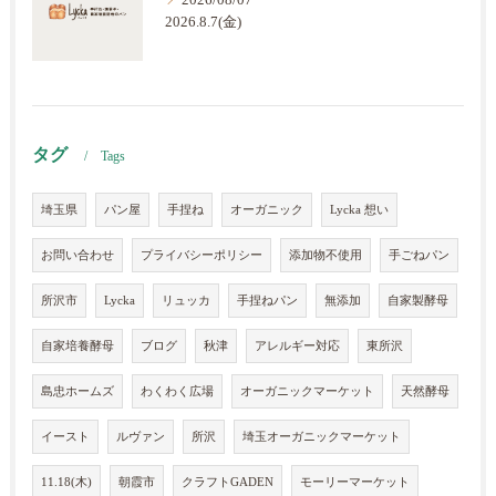
2026/08/07
2026.8.7(金)
タグ
Tags
埼玉県
パン屋
手捏ね
オーガニック
Lycka 想い
お問い合わせ
プライバシーポリシー
添加物不使用
手ごねパン
所沢市
Lycka
リュッカ
手捏ねパン
無添加
自家製酵母
自家培養酵母
ブログ
秋津
アレルギー対応
東所沢
島忠ホームズ
わくわく広場
オーガニックマーケット
天然酵母
イースト
ルヴァン
所沢
埼玉オーガニックマーケット
11.18(木)
朝霞市
クラフトGADEN
モーリーマーケット