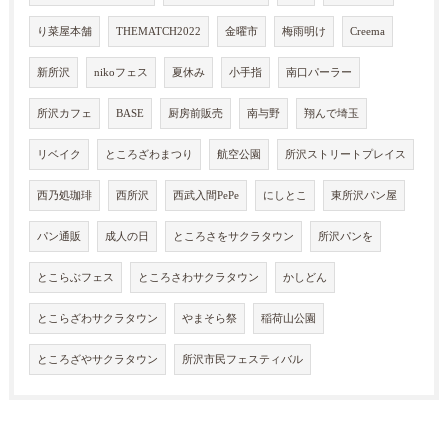
り菜屋本舗
THEMATCH2022
金曜市
梅雨明け
Creema
新所沢
nikoフェス
夏休み
小手指
南口パーラー
所沢カフェ
BASE
厨房前販売
南与野
翔んで埼玉
リベイク
ところざわまつり
航空公園
所沢ストリートプレイス
西乃処珈琲
西所沢
西武入間PePe
にしとこ
東所沢パン屋
パン通販
成人の日
ところさをサクラタウン
所沢パンを
とこらぶフェス
ところさわサクラタウン
かしどん
とこらざわサクラタウン
やまそら祭
稲荷山公園
ところざやサクラタウン
所沢市民フェスティバル