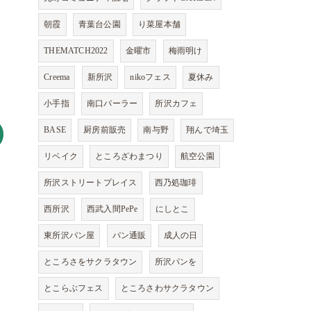
朝霞
青葉台公園
り菜屋本舗
THEMATCH2022
金曜市
梅雨明け
Creema
新所沢
nikoフェス
夏休み
小手指
南口パーラー
所沢カフェ
BASE
厨房前販売
南与野
翔んで埼玉
リベイク
ところざわまつり
航空公園
所沢ストリートプレイス
西乃処珈琲
西所沢
西武入間PePe
にしとこ
東所沢パン屋
パン通販
成人の日
ところさをサクラタウン
所沢パンを
とこらぶフェス
ところさわサクラタウン