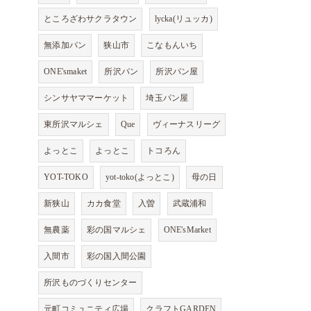
ところざわサクラタウン
lycka(リュッカ)
無添加パン
狭山市
こなもんいち
ONE'smaket
所沢パン
所沢パン屋
シンサヤママーケット
埼玉パン屋
東所沢マルシェ
Que
ヴィーナスリーグ
よっとこ
よっとこ
トコろん
YOT-TOKO
yot-toko(よっとこ)
母の日
新狭山
カカ食堂
入曽
武蔵浦和
無農薬
彩の国マルシェ
ONE'sMarket
入間市
彩の国入間公園
所沢ものづくりセンター
元町コミュニティ広場
クラフトGARDEN