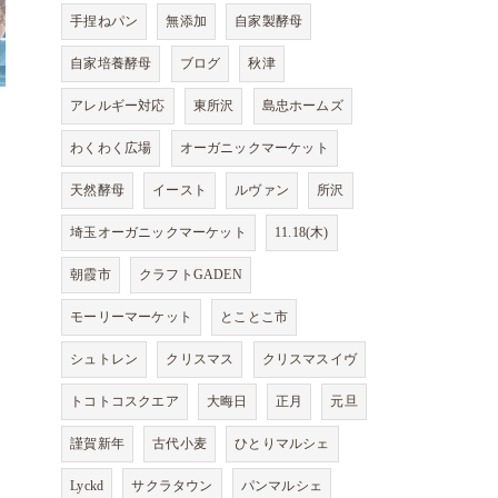
手捏ねパン
無添加
自家製酵母
自家培養酵母
ブログ
秋津
アレルギー対応
東所沢
島忠ホームズ
わくわく広場
オーガニックマーケット
天然酵母
イースト
ルヴァン
所沢
埼玉オーガニックマーケット
11.18(木)
朝霞市
クラフトGADEN
モーリーマーケット
とことこ市
シュトレン
クリスマス
クリスマスイヴ
トコトコスクエア
大晦日
正月
元旦
謹賀新年
古代小麦
ひとりマルシェ
Lyckd
サクラタウン
パンマルシェ