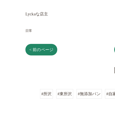
Lyckaな店主
日常
< 前のページ
#所沢
#東所沢
#無添加パン
#自