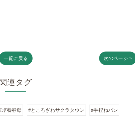
一覧に戻る
次のページ >
関連タグ
家培養酵母
#ところざわサクラタウン
#手捏ねパン