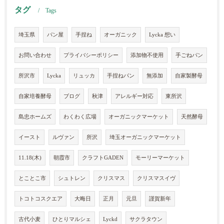
タグ
Tags
埼玉県
パン屋
手捏ね
オーガニック
Lycka 想い
お問い合わせ
プライバシーポリシー
添加物不使用
手ごねパン
所沢市
Lycka
リュッカ
手捏ねパン
無添加
自家製酵母
自家培養酵母
ブログ
秋津
アレルギー対応
東所沢
島忠ホームズ
わくわく広場
オーガニックマーケット
天然酵母
イースト
ルヴァン
所沢
埼玉オーガニックマーケット
11.18(木)
朝霞市
クラフトGADEN
モーリーマーケット
とことこ市
シュトレン
クリスマス
クリスマスイヴ
トコトコスクエア
大晦日
正月
元旦
謹賀新年
古代小麦
ひとりマルシェ
Lyckd
サクラタウン