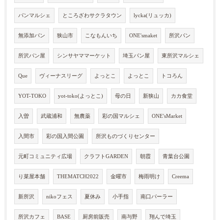
パンマルシェ
ところざわサクラタウン
lycka(リュッカ)
無添加パン
狭山市
こなもんいち
ONE'smaket
所沢パン
所沢パン屋
シンサヤママーケット
埼玉パン屋
東所沢マルシェ
Que
ヴィーナスリーグ
よっとこ
よっとこ
トコろん
YOT-TOKO
yot-toko(よっとこ)
母の日
新狭山
カカ食堂
入曽
武蔵浦和
無農薬
彩の国マルシェ
ONE'sMarket
入間市
彩の国入間公園
所沢ものづくりセンター
元町コミュニティ広場
クラフトGARDEN
朝霞
青葉台公園
り菜屋本舗
THEMATCH2022
金曜市
梅雨明け
Creema
新所沢
nikoフェス
夏休み
小手指
南口パーラー
所沢カフェ
BASE
厨房前販売
南与野
翔んで埼玉