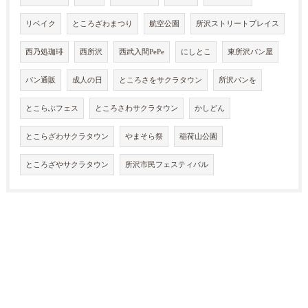
リベイク
ところざわまつり
航空公園
所沢ストリートプレイス
西乃処珈琲
西所沢
西武入間PePe
にしとこ
東所沢パン屋
パン通販
成人の日
ところさをサクラタウン
所沢パンを
とこらぶフェス
ところさわサクラタウン
かしどん
とこらざわサクラタウン
やまそら祭
稲荷山公園
ところざやサクラタウン
所沢市民フェスティバル