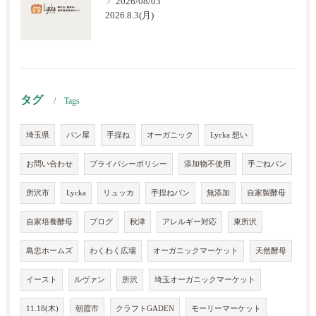
2026/08/03
2026.8.3(月)
タグ
Tags
埼玉県
パン屋
手捏ね
オーガニック
Lycka 想い
お問い合わせ
プライバシーポリシー
添加物不使用
手ごねパン
所沢市
Lycka
リュッカ
手捏ねパン
無添加
自家製酵母
自家培養酵母
ブログ
秋津
アレルギー対応
東所沢
島忠ホームズ
わくわく広場
オーガニックマーケット
天然酵母
イースト
ルヴァン
所沢
埼玉オーガニックマーケット
11.18(木)
朝霞市
クラフトGADEN
モーリーマーケット