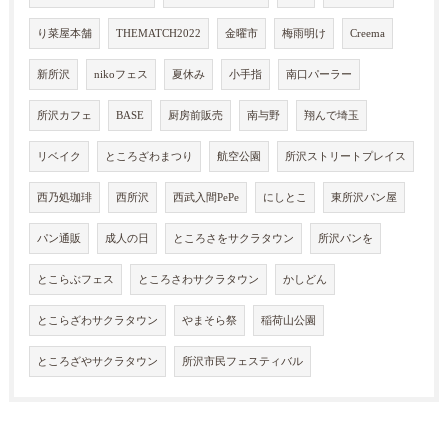
り菜屋本舗
THEMATCH2022
金曜市
梅雨明け
Creema
新所沢
nikoフェス
夏休み
小手指
南口パーラー
所沢カフェ
BASE
厨房前販売
南与野
翔んで埼玉
リベイク
ところざわまつり
航空公園
所沢ストリートプレイス
西乃処珈琲
西所沢
西武入間PePe
にしとこ
東所沢パン屋
パン通販
成人の日
ところさをサクラタウン
所沢パンを
とこらぶフェス
ところさわサクラタウン
かしどん
とこらざわサクラタウン
やまそら祭
稲荷山公園
ところざやサクラタウン
所沢市民フェスティバル