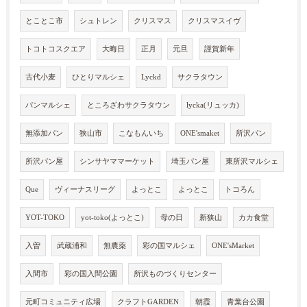
とことこ市
シュトレン
クリスマス
クリスマスイヴ
トコトコスクエア
大晦日
正月
元旦
謹賀新年
古代小麦
ひとりマルシェ
Lyckd
サクラタウン
パンマルシェ
ところざわサクラタウン
lycka(リュッカ)
無添加パン
狭山市
こなもんいち
ONE'smaket
所沢パン
所沢パン屋
シンサヤママーケット
埼玉パン屋
東所沢マルシェ
Que
ヴィーナスリーグ
よっとこ
よっとこ
トコろん
YOT-TOKO
yot-toko(よっとこ)
母の日
新狭山
カカ食堂
入曽
武蔵浦和
無農薬
彩の国マルシェ
ONE'sMarket
入間市
彩の国入間公園
所沢ものづくりセンター
元町コミュニティ広場
クラフトGARDEN
朝霞
青葉台公園