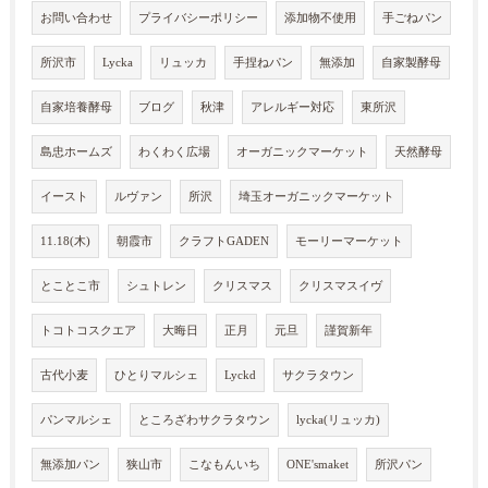
お問い合わせ
プライバシーポリシー
添加物不使用
手ごねパン
所沢市
Lycka
リュッカ
手捏ねパン
無添加
自家製酵母
自家培養酵母
ブログ
秋津
アレルギー対応
東所沢
島忠ホームズ
わくわく広場
オーガニックマーケット
天然酵母
イースト
ルヴァン
所沢
埼玉オーガニックマーケット
11.18(木)
朝霞市
クラフトGADEN
モーリーマーケット
とことこ市
シュトレン
クリスマス
クリスマスイヴ
トコトコスクエア
大晦日
正月
元旦
謹賀新年
古代小麦
ひとりマルシェ
Lyckd
サクラタウン
パンマルシェ
ところざわサクラタウン
lycka(リュッカ)
無添加パン
狭山市
こなもんいち
ONE'smaket
所沢パン