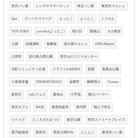
所沢パン屋
シンサヤママーケット
埼玉パン屋
東所沢マルシェ
Que
ヴィーナスリーグ
よっとこ
よっとこ
トコろん
YOT-TOKO
yot-toko(よっとこ)
母の日
新狭山
カカ食堂
入曽
武蔵浦和
無農薬
彩の国マルシェ
ONE'sMarket
入間市
彩の国入間公園
所沢ものづくりセンター
元町コミュニティ広場
クラフトGARDEN
朝霞
青葉台公園
り菜屋本舗
THEMATCH2022
金曜市
梅雨明け
Creema
新所沢
nikoフェス
夏休み
小手指
南口パーラー
所沢カフェ
BASE
厨房前販売
南与野
翔んで埼玉
リベイク
ところざわまつり
航空公園
所沢ストリートプレイス
西乃処珈琲
西所沢
西武入間PePe
にしとこ
東所沢パン屋