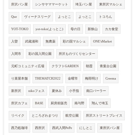
所沢パン屋
シンサヤママーケット
埼玉パン屋
東所沢マルシェ
Que
ヴィーナスリーグ
よっとこ
よっとこ
トコろん
YOT-TOKO
yot-toko(よっとこ)
母の日
新狭山
カカ食堂
入曽
武蔵浦和
無農薬
彩の国マルシェ
ONE'sMarket
入間市
彩の国入間公園
所沢ものづくりセンター
元町コミュニティ広場
クラフトGARDEN
朝霞
青葉台公園
り菜屋本舗
THEMATCH2022
金曜市
梅雨明け
Creema
新所沢
nikoフェス
夏休み
小手指
南口パーラー
所沢カフェ
BASE
厨房前販売
南与野
翔んで埼玉
リベイク
ところざわまつり
航空公園
所沢ストリートプレイス
西乃処珈琲
西所沢
西武入間PePe
にしとこ
東所沢パン屋