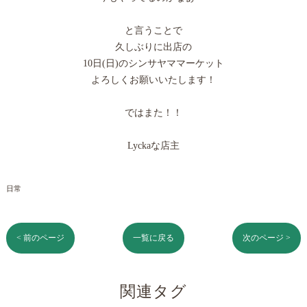
と言うことで
久しぶりに出店の
10日(日)のシンサヤママーケット
よろしくお願いいたします！
ではまた！！
Lyckaな店主
日常
< 前のページ
一覧に戻る
次のページ >
関連タグ