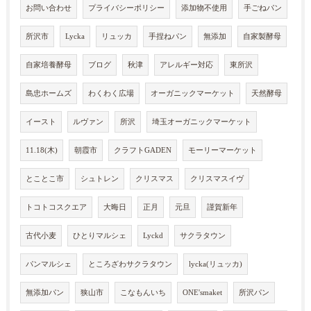
お問い合わせ
プライバシーポリシー
添加物不使用
手ごねパン
所沢市
Lycka
リュッカ
手捏ねパン
無添加
自家製酵母
自家培養酵母
ブログ
秋津
アレルギー対応
東所沢
島忠ホームズ
わくわく広場
オーガニックマーケット
天然酵母
イースト
ルヴァン
所沢
埼玉オーガニックマーケット
11.18(木)
朝霞市
クラフトGADEN
モーリーマーケット
とことこ市
シュトレン
クリスマス
クリスマスイヴ
トコトコスクエア
大晦日
正月
元旦
謹賀新年
古代小麦
ひとりマルシェ
Lyckd
サクラタウン
パンマルシェ
ところざわサクラタウン
lycka(リュッカ)
無添加パン
狭山市
こなもんいち
ONE'smaket
所沢パン