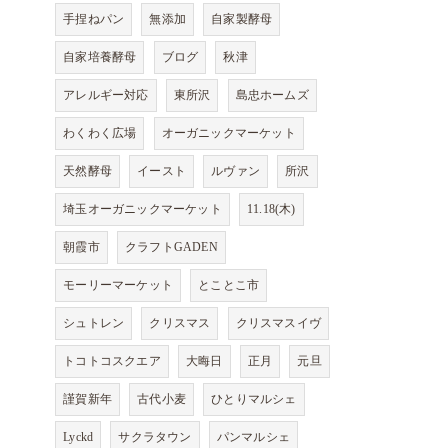
手捏ねパン
無添加
自家製酵母
自家培養酵母
ブログ
秋津
アレルギー対応
東所沢
島忠ホームズ
わくわく広場
オーガニックマーケット
天然酵母
イースト
ルヴァン
所沢
埼玉オーガニックマーケット
11.18(木)
朝霞市
クラフトGADEN
モーリーマーケット
とことこ市
シュトレン
クリスマス
クリスマスイヴ
トコトコスクエア
大晦日
正月
元旦
謹賀新年
古代小麦
ひとりマルシェ
Lyckd
サクラタウン
パンマルシェ