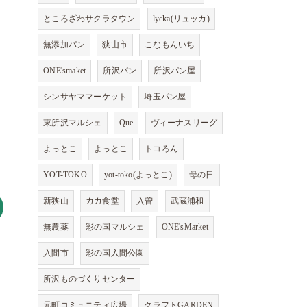
ところざわサクラタウン
lycka(リュッカ)
無添加パン
狭山市
こなもんいち
ONE'smaket
所沢パン
所沢パン屋
シンサヤママーケット
埼玉パン屋
東所沢マルシェ
Que
ヴィーナスリーグ
よっとこ
よっとこ
トコろん
YOT-TOKO
yot-toko(よっとこ)
母の日
新狭山
カカ食堂
入曽
武蔵浦和
無農薬
彩の国マルシェ
ONE'sMarket
入間市
彩の国入間公園
所沢ものづくりセンター
元町コミュニティ広場
クラフトGARDEN