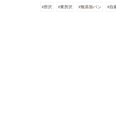
#所沢
#東所沢
#無添加パン
#自