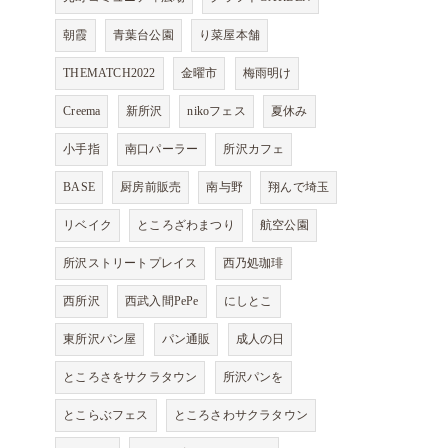
朝霞
青葉台公園
り菜屋本舗
THEMATCH2022
金曜市
梅雨明け
Creema
新所沢
nikoフェス
夏休み
小手指
南口パーラー
所沢カフェ
BASE
厨房前販売
南与野
翔んで埼玉
リベイク
ところざわまつり
航空公園
所沢ストリートプレイス
西乃処珈琲
西所沢
西武入間PePe
にしとこ
東所沢パン屋
パン通販
成人の日
ところさをサクラタウン
所沢パンを
とこらぶフェス
ところさわサクラタウン