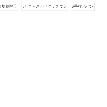
家培養酵母
#ところざわサクラタウン
#手捏ねパン