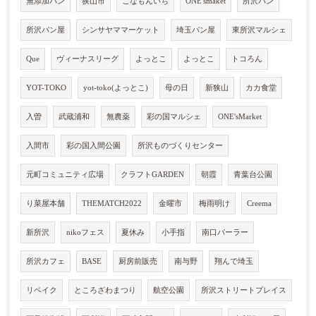
無添加パン
狭山市
こなもんいち
ONE'smaket
所沢パン
所沢パン屋
シンサヤママーケット
埼玉パン屋
東所沢マルシェ
Que
ヴィーナスリーグ
よっとこ
よっとこ
トコろん
YOT-TOKO
yot-toko(よっとこ)
母の日
新狭山
カカ食堂
入曽
武蔵浦和
無農薬
彩の国マルシェ
ONE'sMarket
入間市
彩の国入間公園
所沢ものづくりセンター
元町コミュニティ広場
クラフトGARDEN
朝霞
青葉台公園
り菜屋本舗
THEMATCH2022
金曜市
梅雨明け
Creema
新所沢
nikoフェス
夏休み
小手指
南口パーラー
所沢カフェ
BASE
厨房前販売
南与野
翔んで埼玉
リベイク
ところざわまつり
航空公園
所沢ストリートプレイス