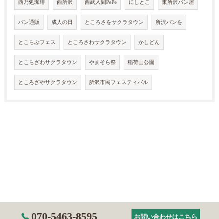
西乃処珈琲
西所沢
西武入間PePe
にしとこ
東所沢パン屋
パン通販
成人の日
ところさをサクラタウン
所沢パンを
とこらぶフェス
ところさわサクラタウン
かしどん
とこらざわサクラタウン
やまそら祭
稲荷山公園
ところざやサクラタウン
所沢市民フェスティバル
070-5463-8595
お問い合わせはこちら