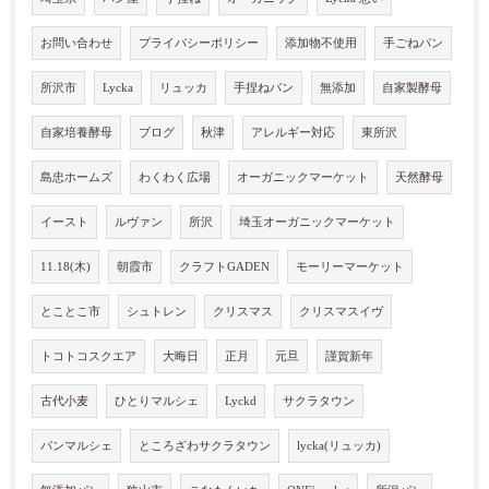
お問い合わせ
プライバシーポリシー
添加物不使用
手ごねパン
所沢市
Lycka
リュッカ
手捏ねパン
無添加
自家製酵母
自家培養酵母
ブログ
秋津
アレルギー対応
東所沢
島忠ホームズ
わくわく広場
オーガニックマーケット
天然酵母
イースト
ルヴァン
所沢
埼玉オーガニックマーケット
11.18(木)
朝霞市
クラフトGADEN
モーリーマーケット
とことこ市
シュトレン
クリスマス
クリスマスイヴ
トコトコスクエア
大晦日
正月
元旦
謹賀新年
古代小麦
ひとりマルシェ
Lyckd
サクラタウン
パンマルシェ
ところざわサクラタウン
lycka(リュッカ)