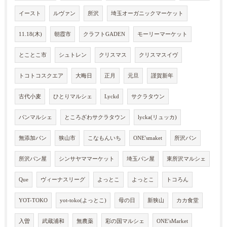
イースト
ルヴァン
所沢
埼玉オーガニックマーケット
11.18(木)
朝霞市
クラフトGADEN
モーリーマーケット
とことこ市
シュトレン
クリスマス
クリスマスイヴ
トコトコスクエア
大晦日
正月
元旦
謹賀新年
古代小麦
ひとりマルシェ
Lyckd
サクラタウン
パンマルシェ
ところざわサクラタウン
lycka(リュッカ)
無添加パン
狭山市
こなもんいち
ONE'smaket
所沢パン
所沢パン屋
シンサヤママーケット
埼玉パン屋
東所沢マルシェ
Que
ヴィーナスリーグ
よっとこ
よっとこ
トコろん
YOT-TOKO
yot-toko(よっとこ)
母の日
新狭山
カカ食堂
入曽
武蔵浦和
無農薬
彩の国マルシェ
ONE'sMarket