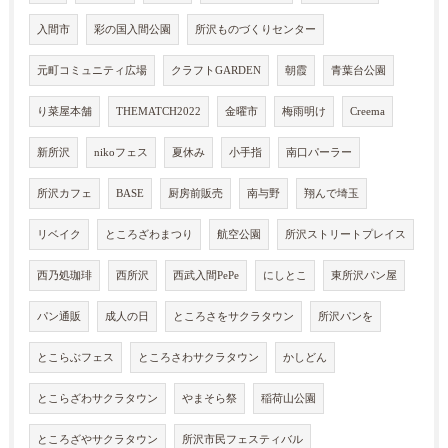
入間市
彩の国入間公園
所沢ものづくりセンター
元町コミュニティ広場
クラフトGARDEN
朝霞
青葉台公園
り菜屋本舗
THEMATCH2022
金曜市
梅雨明け
Creema
新所沢
nikoフェス
夏休み
小手指
南口パーラー
所沢カフェ
BASE
厨房前販売
南与野
翔んで埼玉
リベイク
ところざわまつり
航空公園
所沢ストリートプレイス
西乃処珈琲
西所沢
西武入間PePe
にしとこ
東所沢パン屋
パン通販
成人の日
ところさをサクラタウン
所沢パンを
とこらぶフェス
ところさわサクラタウン
かしどん
とこらざわサクラタウン
やまそら祭
稲荷山公園
ところざやサクラタウン
所沢市民フェスティバル