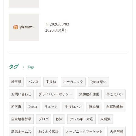
2026/08/03
2026.8.3(月)
タグ
Tags
埼玉県
パン屋
手捏ね
オーガニック
Lycka 想い
お問い合わせ
プライバシーポリシー
添加物不使用
手ごねパン
所沢市
Lycka
リュッカ
手捏ねパン
無添加
自家製酵母
自家培養酵母
ブログ
秋津
アレルギー対応
東所沢
島忠ホームズ
わくわく広場
オーガニックマーケット
天然酵母