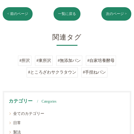
< 前のページ
一覧に戻る
次のページ >
関連タグ
#所沢
#東所沢
#無添加パン
#自家培養酵母
#ところざわサクラタウン
#手捏ねパン
カテゴリー
Categories
全てのカテゴリー
日常
製法