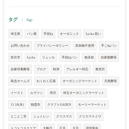
タグ
Tags
埼玉県
パン屋
手捏ね
オーガニック
Lycka 想い
お問い合わせ
プライバシーポリシー
添加物不使用
手ごねパン
所沢市
Lycka
リュッカ
手捏ねパン
無添加
自家製酵母
自家培養酵母
ブログ
秋津
アレルギー対応
東所沢
島忠ホームズ
わくわく広場
オーガニックマーケット
天然酵母
イースト
ルヴァン
所沢
埼玉オーガニックマーケット
11.18(木)
朝霞市
クラフトGADEN
モーリーマーケット
とことこ市
シュトレン
クリスマス
クリスマスイヴ
トコトコスクエア
大晦日
正月
元旦
謹賀新年