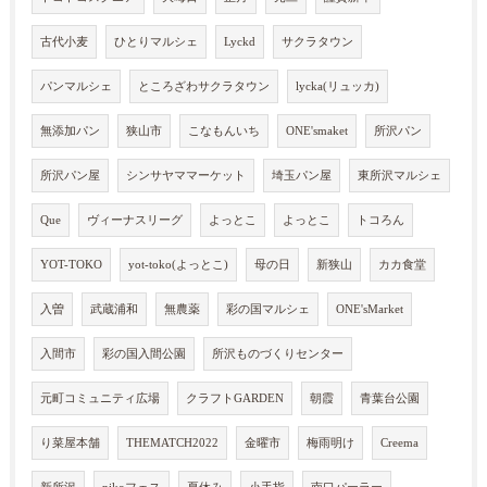
古代小麦
ひとりマルシェ
Lyckd
サクラタウン
パンマルシェ
ところざわサクラタウン
lycka(リュッカ)
無添加パン
狭山市
こなもんいち
ONE'smaket
所沢パン
所沢パン屋
シンサヤママーケット
埼玉パン屋
東所沢マルシェ
Que
ヴィーナスリーグ
よっとこ
よっとこ
トコろん
YOT-TOKO
yot-toko(よっとこ)
母の日
新狭山
カカ食堂
入曽
武蔵浦和
無農薬
彩の国マルシェ
ONE'sMarket
入間市
彩の国入間公園
所沢ものづくりセンター
元町コミュニティ広場
クラフトGARDEN
朝霞
青葉台公園
り菜屋本舗
THEMATCH2022
金曜市
梅雨明け
Creema