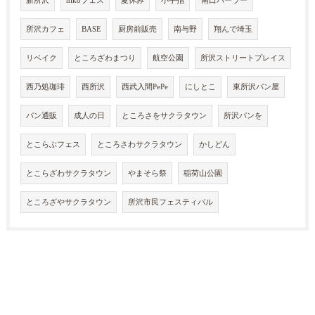
新所沢
nikoフェス
夏休み
小手指
南口パーラー
所沢カフェ
BASE
厨房前販売
南与野
翔んで埼玉
リベイク
ところざわまつり
航空公園
所沢ストリートプレイス
西乃処珈琲
西所沢
西武入間PePe
にしとこ
東所沢パン屋
パン通販
成人の日
ところさをサクラタウン
所沢パンを
とこらぶフェス
ところさわサクラタウン
かしどん
とこらざわサクラタウン
やまそら祭
稲荷山公園
ところざやサクラタウン
所沢市民フェスティバル