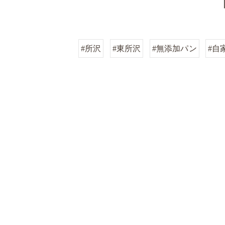
#所沢
#東所沢
#無添加パン
#自