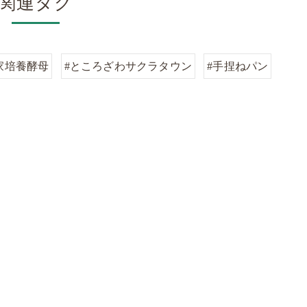
関連タグ
家培養酵母
#ところざわサクラタウン
#手捏ねパン