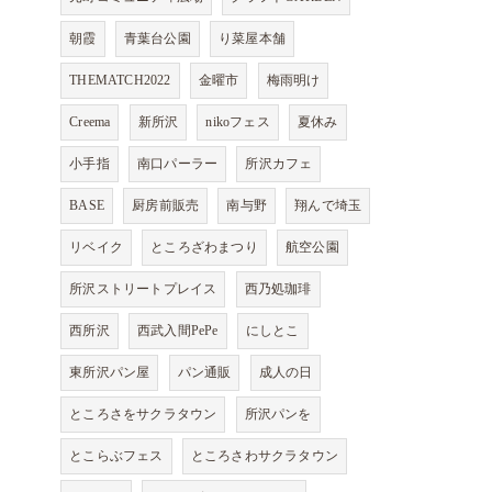
朝霞
青葉台公園
り菜屋本舗
THEMATCH2022
金曜市
梅雨明け
Creema
新所沢
nikoフェス
夏休み
小手指
南口パーラー
所沢カフェ
BASE
厨房前販売
南与野
翔んで埼玉
リベイク
ところざわまつり
航空公園
所沢ストリートプレイス
西乃処珈琲
西所沢
西武入間PePe
にしとこ
東所沢パン屋
パン通販
成人の日
ところさをサクラタウン
所沢パンを
とこらぶフェス
ところさわサクラタウン