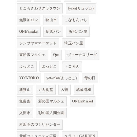
ところざわサクラタウン
lycka(リュッカ)
無添加パン
狭山市
こなもんいち
ONE'smaket
所沢パン
所沢パン屋
シンサヤママーケット
埼玉パン屋
東所沢マルシェ
Que
ヴィーナスリーグ
よっとこ
よっとこ
トコろん
YOT-TOKO
yot-toko(よっとこ)
母の日
新狭山
カカ食堂
入曽
武蔵浦和
無農薬
彩の国マルシェ
ONE'sMarket
入間市
彩の国入間公園
所沢ものづくりセンター
元町コミュニティ広場
クラフトGARDEN