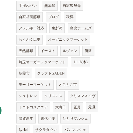
手捏ねパン
無添加
自家製酵母
自家培養酵母
ブログ
秋津
アレルギー対応
東所沢
島忠ホームズ
わくわく広場
オーガニックマーケット
天然酵母
イースト
ルヴァン
所沢
埼玉オーガニックマーケット
11.18(木)
朝霞市
クラフトGADEN
モーリーマーケット
とことこ市
シュトレン
クリスマス
クリスマスイヴ
トコトコスクエア
大晦日
正月
元旦
謹賀新年
古代小麦
ひとりマルシェ
Lyckd
サクラタウン
パンマルシェ