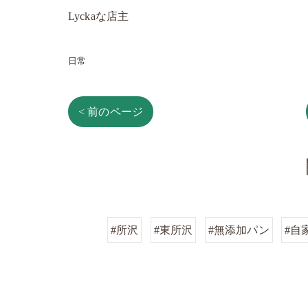
Lyckaな店主
日常
< 前のページ
#所沢
#東所沢
#無添加パン
#自