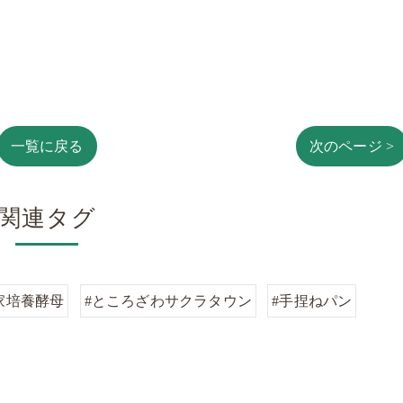
一覧に戻る
次のページ >
関連タグ
家培養酵母
#ところざわサクラタウン
#手捏ねパン