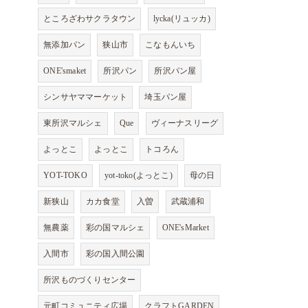
ところざわサクラタウン
lycka(リュッカ)
無添加パン
狭山市
こなもんいち
ONE'smaket
所沢パン
所沢パン屋
シンサヤママーケット
埼玉パン屋
東所沢マルシェ
Que
ヴィーナスリーグ
よっとこ
よっとこ
トコろん
YOT-TOKO
yot-toko(よっとこ)
母の日
新狭山
カカ食堂
入曽
武蔵浦和
無農薬
彩の国マルシェ
ONE'sMarket
入間市
彩の国入間公園
所沢ものづくりセンター
元町コミュニティ広場
クラフトGARDEN