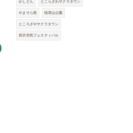
かしどん
とこらざわサクラタウン
やまそら祭
稲荷山公園
ところざやサクラタウン
所沢市民フェスティバル