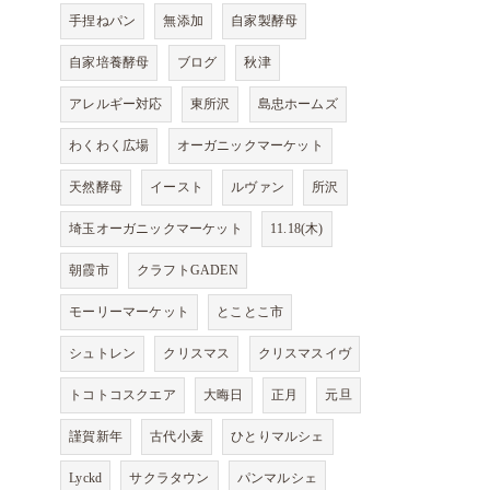
手捏ねパン
無添加
自家製酵母
自家培養酵母
ブログ
秋津
アレルギー対応
東所沢
島忠ホームズ
わくわく広場
オーガニックマーケット
天然酵母
イースト
ルヴァン
所沢
埼玉オーガニックマーケット
11.18(木)
朝霞市
クラフトGADEN
モーリーマーケット
とことこ市
シュトレン
クリスマス
クリスマスイヴ
トコトコスクエア
大晦日
正月
元旦
謹賀新年
古代小麦
ひとりマルシェ
Lyckd
サクラタウン
パンマルシェ