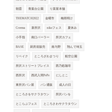
朝霞
青葉台公園
り菜屋本舗
THEMATCH2022
金曜市
梅雨明け
Creema
新所沢
nikoフェス
夏休み
小手指
南口パーラー
所沢カフェ
BASE
厨房前販売
南与野
翔んで埼玉
リベイク
ところざわまつり
航空公園
所沢ストリートプレイス
西乃処珈琲
西所沢
西武入間PePe
にしとこ
東所沢パン屋
パン通販
成人の日
ところさをサクラタウン
所沢パンを
とこらぶフェス
ところさわサクラタウン