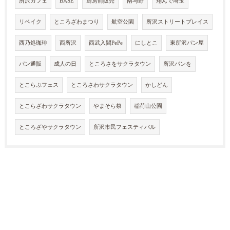
所沢カフェ
BASE
厨房前販売
南与野
翔んで埼玉
リベイク
ところざわまつり
航空公園
所沢ストリートプレイス
西乃処珈琲
西所沢
西武入間PePe
にしとこ
東所沢パン屋
パン通販
成人の日
ところさをサクラタウン
所沢パンを
とこらぶフェス
ところさわサクラタウン
かしどん
とこらざわサクラタウン
やまそら祭
稲荷山公園
ところざやサクラタウン
所沢市民フェスティバル