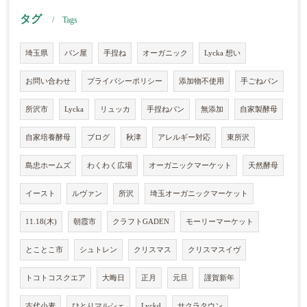
タグ
Tags
埼玉県
パン屋
手捏ね
オーガニック
Lycka 想い
お問い合わせ
プライバシーポリシー
添加物不使用
手ごねパン
所沢市
Lycka
リュッカ
手捏ねパン
無添加
自家製酵母
自家培養酵母
ブログ
秋津
アレルギー対応
東所沢
島忠ホームズ
わくわく広場
オーガニックマーケット
天然酵母
イースト
ルヴァン
所沢
埼玉オーガニックマーケット
11.18(木)
朝霞市
クラフトGADEN
モーリーマーケット
とことこ市
シュトレン
クリスマス
クリスマスイヴ
トコトコスクエア
大晦日
正月
元旦
謹賀新年
古代小麦
ひとりマルシェ
Lyckd
サクラタウン