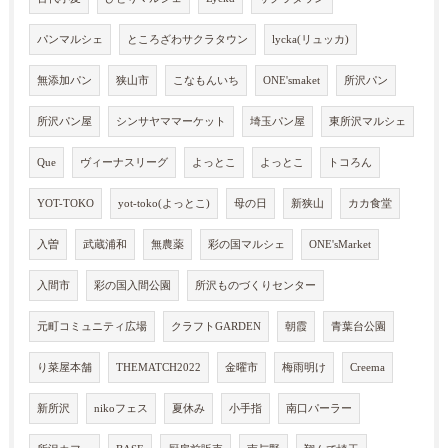
パンマルシェ
ところざわサクラタウン
lycka(リュッカ)
無添加パン
狭山市
こなもんいち
ONE'smaket
所沢パン
所沢パン屋
シンサヤママーケット
埼玉パン屋
東所沢マルシェ
Que
ヴィーナスリーグ
よっとこ
よっとこ
トコろん
YOT-TOKO
yot-toko(よっとこ)
母の日
新狭山
カカ食堂
入曽
武蔵浦和
無農薬
彩の国マルシェ
ONE'sMarket
入間市
彩の国入間公園
所沢ものづくりセンター
元町コミュニティ広場
クラフトGARDEN
朝霞
青葉台公園
り菜屋本舗
THEMATCH2022
金曜市
梅雨明け
Creema
新所沢
nikoフェス
夏休み
小手指
南口パーラー