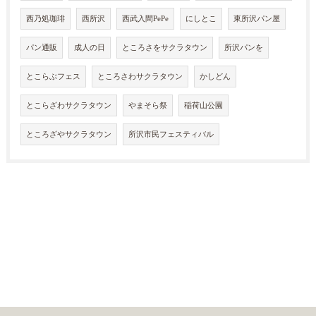
西乃処珈琲
西所沢
西武入間PePe
にしとこ
東所沢パン屋
パン通販
成人の日
ところさをサクラタウン
所沢パンを
とこらぶフェス
ところさわサクラタウン
かしどん
とこらざわサクラタウン
やまそら祭
稲荷山公園
ところざやサクラタウン
所沢市民フェスティバル