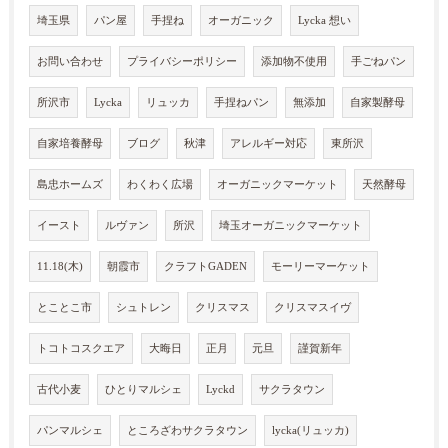
埼玉県
パン屋
手捏ね
オーガニック
Lycka 想い
お問い合わせ
プライバシーポリシー
添加物不使用
手ごねパン
所沢市
Lycka
リュッカ
手捏ねパン
無添加
自家製酵母
自家培養酵母
ブログ
秋津
アレルギー対応
東所沢
島忠ホームズ
わくわく広場
オーガニックマーケット
天然酵母
イースト
ルヴァン
所沢
埼玉オーガニックマーケット
11.18(木)
朝霞市
クラフトGADEN
モーリーマーケット
とことこ市
シュトレン
クリスマス
クリスマスイヴ
トコトコスクエア
大晦日
正月
元旦
謹賀新年
古代小麦
ひとりマルシェ
Lyckd
サクラタウン
パンマルシェ
ところざわサクラタウン
lycka(リュッカ)