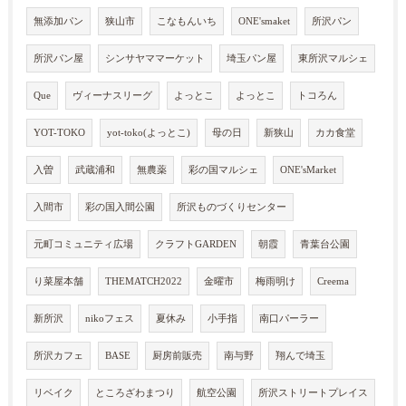
無添加パン
狭山市
こなもんいち
ONE'smaket
所沢パン
所沢パン屋
シンサヤママーケット
埼玉パン屋
東所沢マルシェ
Que
ヴィーナスリーグ
よっとこ
よっとこ
トコろん
YOT-TOKO
yot-toko(よっとこ)
母の日
新狭山
カカ食堂
入曽
武蔵浦和
無農薬
彩の国マルシェ
ONE'sMarket
入間市
彩の国入間公園
所沢ものづくりセンター
元町コミュニティ広場
クラフトGARDEN
朝霞
青葉台公園
り菜屋本舗
THEMATCH2022
金曜市
梅雨明け
Creema
新所沢
nikoフェス
夏休み
小手指
南口パーラー
所沢カフェ
BASE
厨房前販売
南与野
翔んで埼玉
リベイク
ところざわまつり
航空公園
所沢ストリートプレイス