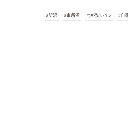
#所沢
#東所沢
#無添加パン
#自