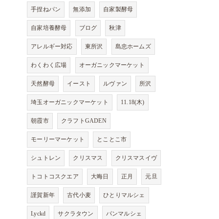
手捏ねパン
無添加
自家製酵母
自家培養酵母
ブログ
秋津
アレルギー対応
東所沢
島忠ホームズ
わくわく広場
オーガニックマーケット
天然酵母
イースト
ルヴァン
所沢
埼玉オーガニックマーケット
11.18(木)
朝霞市
クラフトGADEN
モーリーマーケット
とことこ市
シュトレン
クリスマス
クリスマスイヴ
トコトコスクエア
大晦日
正月
元旦
謹賀新年
古代小麦
ひとりマルシェ
Lyckd
サクラタウン
パンマルシェ