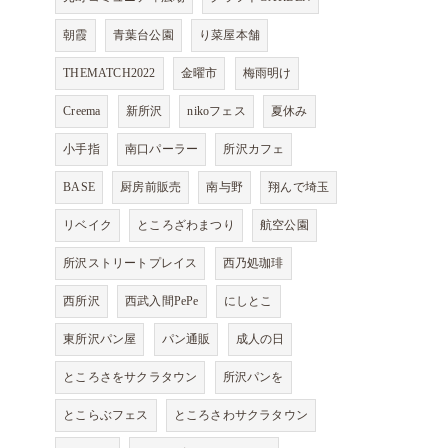
朝霞
青葉台公園
り菜屋本舗
THEMATCH2022
金曜市
梅雨明け
Creema
新所沢
nikoフェス
夏休み
小手指
南口パーラー
所沢カフェ
BASE
厨房前販売
南与野
翔んで埼玉
リベイク
ところざわまつり
航空公園
所沢ストリートプレイス
西乃処珈琲
西所沢
西武入間PePe
にしとこ
東所沢パン屋
パン通販
成人の日
ところさをサクラタウン
所沢パンを
とこらぶフェス
ところさわサクラタウン