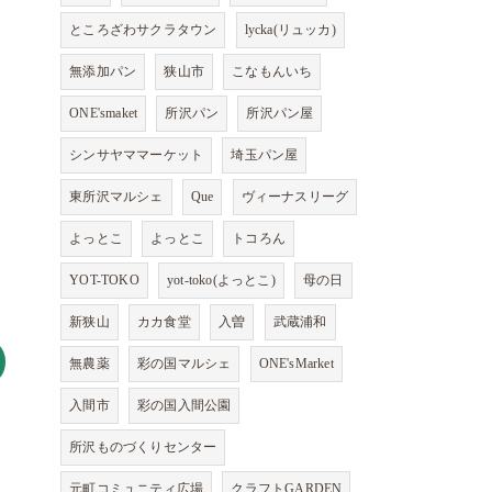
ところざわサクラタウン
lycka(リュッカ)
無添加パン
狭山市
こなもんいち
ONE'smaket
所沢パン
所沢パン屋
シンサヤママーケット
埼玉パン屋
東所沢マルシェ
Que
ヴィーナスリーグ
よっとこ
よっとこ
トコろん
YOT-TOKO
yot-toko(よっとこ)
母の日
新狭山
カカ食堂
入曽
武蔵浦和
無農薬
彩の国マルシェ
ONE'sMarket
入間市
彩の国入間公園
所沢ものづくりセンター
元町コミュニティ広場
クラフトGARDEN