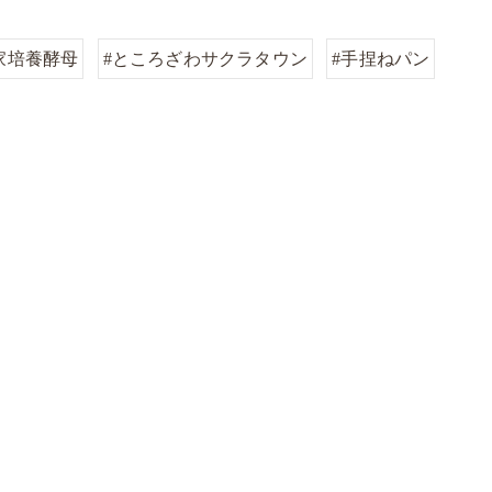
家培養酵母
#ところざわサクラタウン
#手捏ねパン